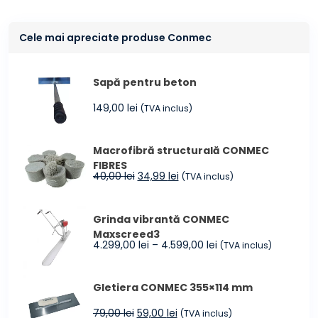
Cele mai apreciate produse Conmec
Sapă pentru beton
149,00
lei
(TVA inclus)
Macrofibră structurală CONMEC
FIBRES
Prețul
Prețul
40,00
lei
34,99
lei
(TVA inclus)
inițial
curent
a
este:
Grinda vibrantă CONMEC
fost:
34,99 lei.
Maxscreed3
40,00 lei.
Interval
4.299,00
lei
–
4.599,00
lei
(TVA inclus)
de
prețuri:
Gletiera CONMEC 355×114 mm
4.299,00 lei
până
Prețul
Prețul
79,00
lei
59,00
lei
(TVA inclus)