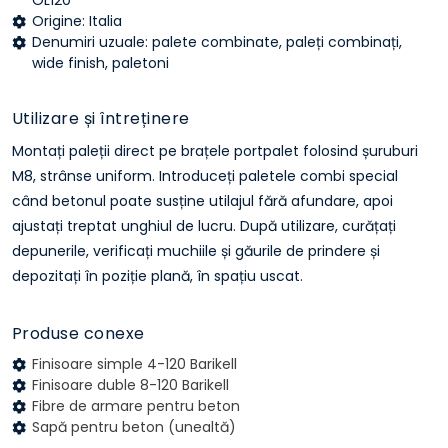
OL120
Origine: Italia
Denumiri uzuale: palete combinate, paleți combinați,
wide finish, paletoni
Utilizare și întreținere
Montați paleții direct pe brațele portpalet folosind șuruburi
M8, strânse uniform. Introduceți paletele combi special
când betonul poate susține utilajul fără afundare, apoi
ajustați treptat unghiul de lucru. După utilizare, curățați
depunerile, verificați muchiile și găurile de prindere și
depozitați în poziție plană, în spațiu uscat.
Produse conexe
Finisoare simple 4-120 Barikell
Finisoare duble 8-120 Barikell
Fibre de armare pentru beton
Sapă pentru beton (unealtă)