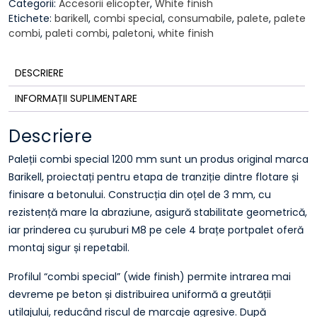
Categorii:
Accesorii elicopter
,
White finish
Etichete:
barikell
,
combi special
,
consumabile
,
palete
,
palete
combi
,
paleti combi
,
paletoni
,
white finish
DESCRIERE
INFORMAȚII SUPLIMENTARE
Descriere
Paleții combi special 1200 mm sunt un produs original marca
Barikell, proiectați pentru etapa de tranziție dintre flotare și
finisare a betonului. Construcția din oțel de 3 mm, cu
rezistență mare la abraziune, asigură stabilitate geometrică,
iar prinderea cu șuruburi M8 pe cele 4 brațe portpalet oferă
montaj sigur și repetabil.
Profilul “combi special” (wide finish) permite intrarea mai
devreme pe beton și distribuirea uniformă a greutății
utilajului, reducând riscul de marcaje agresive. După