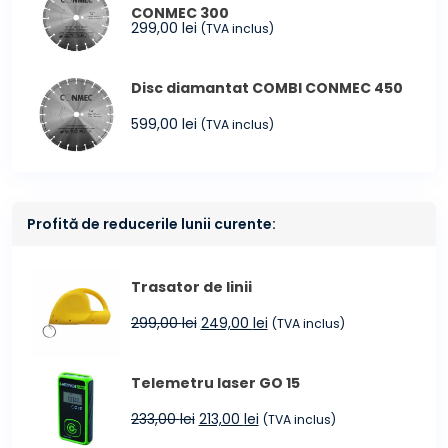
CONMEC 300
299,00
lei
(TVA inclus)
Disc diamantat COMBI CONMEC 450
599,00
lei
(TVA inclus)
Profită de reducerile lunii curente:
Trasator de linii
Prețul
Prețul
299,00
lei
249,00
lei
(TVA inclus)
inițial
curent
a
este:
Telemetru laser GO 15
fost:
249,00 lei.
299,00 lei.
Prețul
Prețul
233,00
lei
213,00
lei
(TVA inclus)
inițial
curent