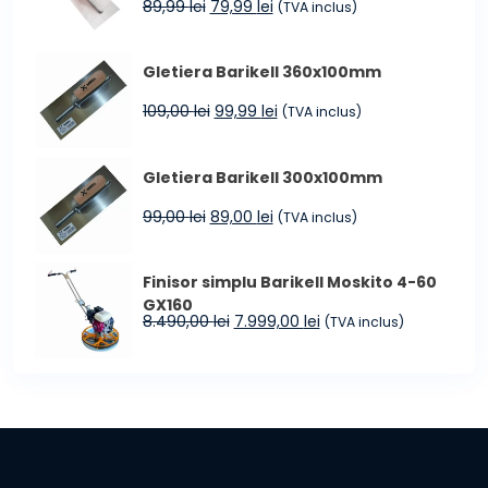
Prețul
Prețul
89,99
lei
79,99
lei
(TVA inclus)
inițial
curent
a
este:
Gletiera Barikell 360x100mm
fost:
79,99 lei.
89,99 lei.
Prețul
Prețul
109,00
lei
99,99
lei
(TVA inclus)
inițial
curent
a
este:
Gletiera Barikell 300x100mm
fost:
99,99 lei.
109,00 lei.
Prețul
Prețul
99,00
lei
89,00
lei
(TVA inclus)
inițial
curent
a
este:
Finisor simplu Barikell Moskito 4-60
fost:
89,00 lei.
GX160
99,00 lei.
Prețul
Prețul
8.490,00
lei
7.999,00
lei
(TVA inclus)
inițial
curent
a
este:
fost:
7.999,00 lei.
8.490,00 lei.