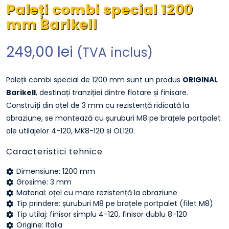
Paleți combi special 1200
mm Barikell
249,00
lei
(TVA inclus)
Paleții combi special de 1200 mm sunt un produs
ORIGINAL
Barikell
, destinați tranziției dintre flotare și finisare.
Construiți din oțel de 3 mm cu rezistență ridicată la
abraziune, se montează cu șuruburi M8 pe brațele portpalet
ale utilajelor 4-120, MK8-120 si OL120.
Caracteristici tehnice
Dimensiune: 1200 mm
Grosime: 3 mm
Material: oțel cu mare rezistență la abraziune
Tip prindere: șuruburi M8 pe brațele portpalet (filet M8)
Tip utilaj: finisor simplu 4-120, finisor dublu 8-120
Origine: Italia