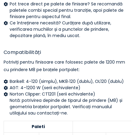
Pot trece direct pe palete de finisare? Se recomandă
paletele combi special pentru tranziție, apoi palete de
finisare pentru aspectul final.
Ce întreținere necesită? Curățare după utilizare,
verificarea muchiilor și a punctelor de prindere,
depozitare plană, în mediu uscat.
Compatibilități
Potriviți pentru finisoare care folosesc palete de 1200 mm
cu prindere M8 pe brațele portpalet:
Barikell: 4-120 (simplu), MK8‑120 (dublu), OL120 (dublu)
AGT: 4–1200 W (serii echivalente)
Norton Clipper: CT1201 (serii echivalente)
Notă: potrivirea depinde de tiparul de prindere (M8) și
geometria brațelor portpalet. Verificați manualul
utilajului sau contactați-ne.
Paleti