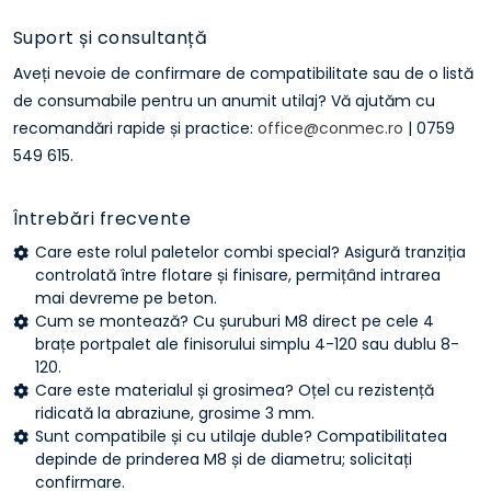
Suport și consultanță
Aveți nevoie de confirmare de compatibilitate sau de o listă
de consumabile pentru un anumit utilaj? Vă ajutăm cu
recomandări rapide și practice:
office@conmec.ro
| 0759
549 615.
Întrebări frecvente
Care este rolul paletelor combi special? Asigură tranziția
controlată între flotare și finisare, permițând intrarea
mai devreme pe beton.
Cum se montează? Cu șuruburi M8 direct pe cele 4
brațe portpalet ale finisorului simplu 4-120 sau dublu 8-
120.
Care este materialul și grosimea? Oțel cu rezistență
ridicată la abraziune, grosime 3 mm.
Sunt compatibile și cu utilaje duble? Compatibilitatea
depinde de prinderea M8 și de diametru; solicitați
confirmare.