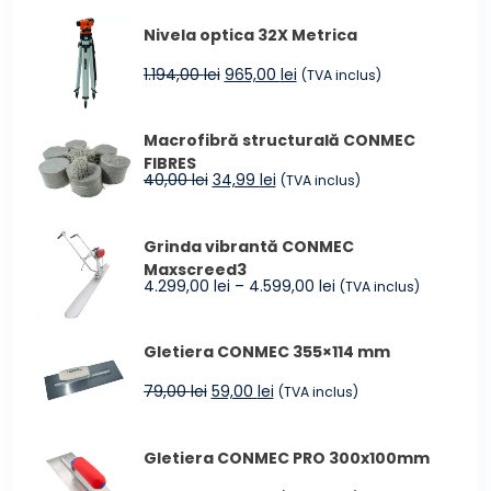
a
este:
Nivela optica 32X Metrica
fost:
213,00 lei.
233,00 lei.
Prețul
Prețul
1.194,00
lei
965,00
lei
(TVA inclus)
inițial
curent
a
este:
Macrofibră structurală CONMEC
fost:
965,00 lei.
FIBRES
1.194,00 lei.
Prețul
Prețul
40,00
lei
34,99
lei
(TVA inclus)
inițial
curent
a
este:
Grinda vibrantă CONMEC
fost:
34,99 lei.
Maxscreed3
40,00 lei.
Interval
4.299,00
lei
–
4.599,00
lei
(TVA inclus)
de
prețuri:
Gletiera CONMEC 355×114 mm
4.299,00 lei
până
Prețul
Prețul
79,00
lei
59,00
lei
(TVA inclus)
la
inițial
curent
4.599,00 lei
a
este:
Gletiera CONMEC PRO 300x100mm
fost:
59,00 lei.
79,00 lei.