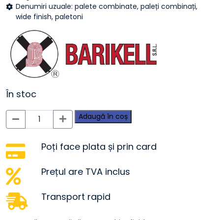
Denumiri uzuale: palete combinate, paleți combinați,
wide finish, paletoni
În stoc
Cantitate
Adaugă în coș
Paleți
combi
special
Poți face plata și prin card
1200
mm
Prețul are TVA inclus
Barikell
Transport rapid