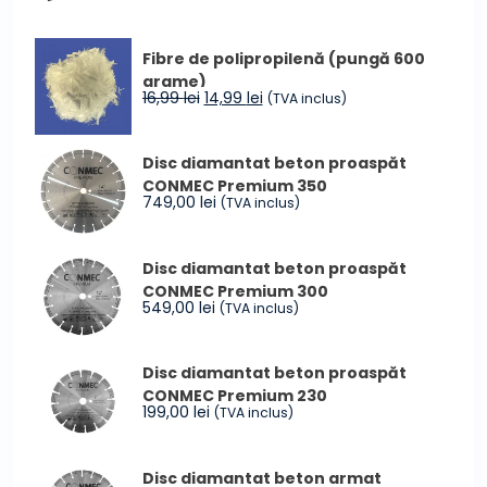
la
inițial
curent
4.599,00 lei
a
este:
Fibre de polipropilenă (pungă 600
fost:
59,00 lei.
grame)
79,00 lei.
Prețul
Prețul
16,99
lei
14,99
lei
(TVA inclus)
inițial
curent
a
este:
Disc diamantat beton proaspăt
fost:
14,99 lei.
CONMEC Premium 350
16,99 lei.
749,00
lei
(TVA inclus)
Disc diamantat beton proaspăt
CONMEC Premium 300
549,00
lei
(TVA inclus)
Disc diamantat beton proaspăt
CONMEC Premium 230
199,00
lei
(TVA inclus)
Disc diamantat beton armat