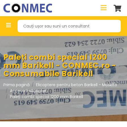
Paleți combi special 1200
mm Barikell - CONMEC.ro -
Consumabile Barikell
Prima pagină
Elicoptere pentru beton Barikell - Moskito
Accesorii elicopter
Paleți combi special 1200 mm Barikell