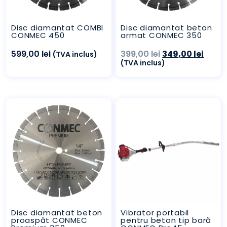
Disc diamantat COMBI
Disc diamantat beton
CONMEC 450
armat CONMEC 350
Prețul
Prețu
599,00
lei
399,00
lei
349,00
lei
(TVA inclus)
inițial
curen
(TVA inclus)
a
este:
fost:
349,00
399,00 lei.
Disc diamantat beton
Vibrator portabil
proaspăt CONMEC
pentru beton tip bară