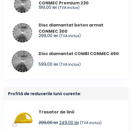
CONMEC Premium 230
199,00
lei
(TVA inclus)
Disc diamantat beton armat
CONMEC 300
299,00
lei
(TVA inclus)
Disc diamantat COMBI CONMEC 450
599,00
lei
(TVA inclus)
Profită de reducerile lunii curente:
Trasator de linii
Prețul
Prețul
299,00
lei
249,00
lei
(TVA inclus)
inițial
curent