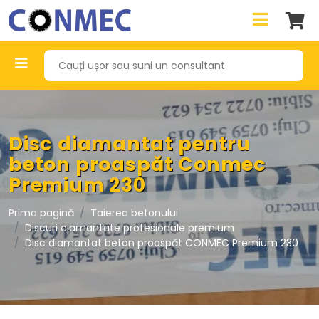
Disc diamantat pentru
beton proaspăt Conmec
Premium 230
Prima pagină
Taierea betonului
Discuri diamantate profesionale premium
Disc diamantat beton proaspăt CONMEC Premium 230