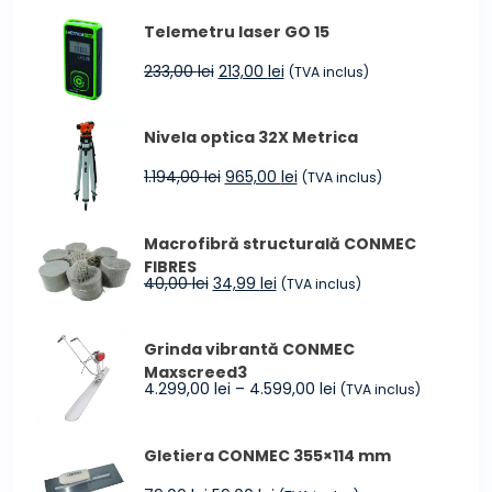
a
este:
Telemetru laser GO 15
fost:
249,00 lei.
299,00 lei.
Prețul
Prețul
233,00
lei
213,00
lei
(TVA inclus)
inițial
curent
a
este:
Nivela optica 32X Metrica
fost:
213,00 lei.
233,00 lei.
Prețul
Prețul
1.194,00
lei
965,00
lei
(TVA inclus)
inițial
curent
a
este:
Macrofibră structurală CONMEC
fost:
965,00 lei.
FIBRES
1.194,00 lei.
Prețul
Prețul
40,00
lei
34,99
lei
(TVA inclus)
inițial
curent
a
este:
Grinda vibrantă CONMEC
fost:
34,99 lei.
Maxscreed3
40,00 lei.
Interval
4.299,00
lei
–
4.599,00
lei
(TVA inclus)
de
prețuri:
Gletiera CONMEC 355×114 mm
4.299,00 lei
până