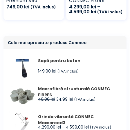
Premium 350
CONMEC Pro45
749,00
lei
4.299,00
lei
–
(TVA inclus)
Interval
4.599,00
lei
(TVA inclus)
de
prețuri:
4.299,00 lei
până
la
4.599,00 lei
Cele mai apreciate produse Conmec
Sapă pentru beton
149,00
lei
(TVA inclus)
Macrofibră structurală CONMEC
FIBRES
Prețul
Prețul
40,00
lei
34,99
lei
(TVA inclus)
inițial
curent
a
este:
Grinda vibrantă CONMEC
fost:
34,99 lei.
Maxscreed3
40,00 lei.
Interval
4.299,00
lei
–
4.599,00
lei
(TVA inclus)