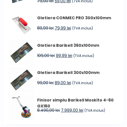
Prețul
Prețul
79,00
lei
59,00
lei
(TVA inclus)
la
inițial
curent
4.599,00 lei
a
este:
Gletiera CONMEC PRO 300x100mm
fost:
59,00 lei.
79,00 lei.
Prețul
Prețul
89,99
lei
79,99
lei
(TVA inclus)
inițial
curent
a
este:
Gletiera Barikell 360x100mm
fost:
79,99 lei.
89,99 lei.
Prețul
Prețul
109,00
lei
99,99
lei
(TVA inclus)
inițial
curent
a
este:
Gletiera Barikell 300x100mm
fost:
99,99 lei.
109,00 lei.
Prețul
Prețul
99,00
lei
89,00
lei
(TVA inclus)
inițial
curent
a
este:
Finisor simplu Barikell Moskito 4-60
fost:
89,00 lei.
GX160
99,00 lei.
Prețul
Prețul
8.490,00
lei
7.999,00
lei
(TVA inclus)
inițial
curent
a
este: