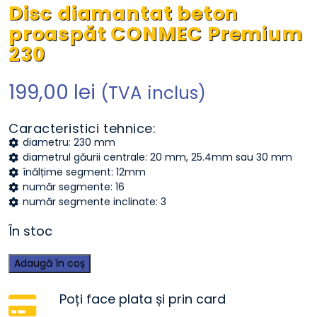
Disc diamantat beton
proaspăt CONMEC Premium
230
199,00
lei
(TVA inclus)
Caracteristici tehnice:
diametru: 230 mm
diametrul găurii centrale: 20 mm, 25.4mm sau 30 mm
înălțime segment: 12mm
număr segmente: 16
număr segmente inclinate: 3
În stoc
Adaugă în coș
Poți face plata și prin card