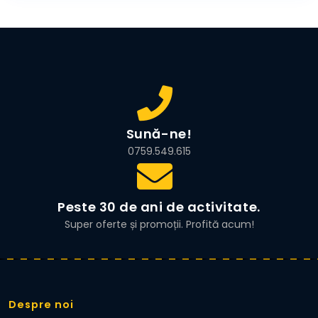
fost:
7.999,00 lei.
8.490,00 lei.
Sună-ne!
0759.549.615
Peste 30 de ani de activitate.
Super oferte și promoții. Profită acum!
Despre noi