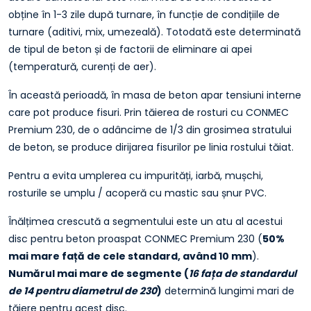
obține în 1-3 zile după turnare, în funcție de condițiile de
turnare (aditivi, mix, umezeală). Totodată este determinată
de tipul de beton și de factorii de eliminare ai apei
(temperatură, curenți de aer).
În această perioadă, în masa de beton apar tensiuni interne
care pot produce fisuri. Prin tăierea de rosturi cu CONMEC
Premium 230, de o adâncime de 1/3 din grosimea stratului
de beton, se produce dirijarea fisurilor pe linia rostului tăiat.
Pentru a evita umplerea cu impurități, iarbă, mușchi,
rosturile se umplu / acoperă cu mastic sau șnur PVC.
Înălțimea crescută a segmentului este un atu al acestui
disc pentru beton proaspat CONMEC Premium 230 (
50%
mai mare față de cele standard, având 10 mm
).
Numărul mai mare de segmente (
16 fața de standardul
de 14 pentru diametrul de 230
)
determină lungimi mari de
tăiere pentru acest disc.