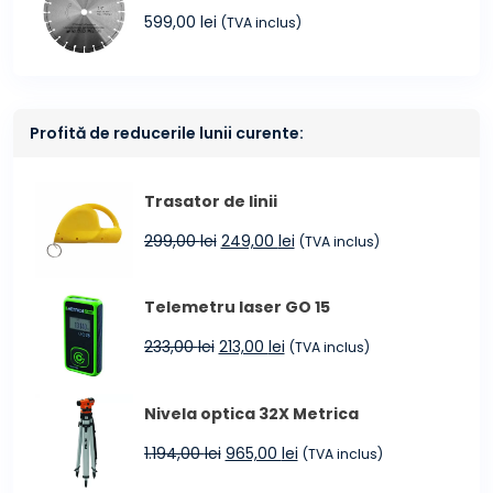
599,00
lei
(TVA inclus)
Profită de reducerile lunii curente:
Trasator de linii
Prețul
Prețul
299,00
lei
249,00
lei
(TVA inclus)
inițial
curent
a
este:
Telemetru laser GO 15
fost:
249,00 lei.
299,00 lei.
Prețul
Prețul
233,00
lei
213,00
lei
(TVA inclus)
inițial
curent
a
este:
Nivela optica 32X Metrica
fost:
213,00 lei.
233,00 lei.
Prețul
Prețul
1.194,00
lei
965,00
lei
(TVA inclus)
inițial
curent