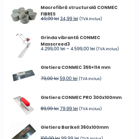
a
este:
Macrofibră structurală CONMEC
fost:
965,00 lei.
FIBRES
1.194,00 lei.
Prețul
Prețul
40,00
lei
34,99
lei
(TVA inclus)
inițial
curent
a
este:
Grinda vibrantă CONMEC
fost:
34,99 lei.
Maxscreed3
40,00 lei.
Interval
4.299,00
lei
–
4.599,00
lei
(TVA inclus)
de
prețuri:
Gletiera CONMEC 355×114 mm
4.299,00 lei
până
Prețul
Prețul
79,00
lei
59,00
lei
(TVA inclus)
la
inițial
curent
4.599,00 lei
a
este:
Gletiera CONMEC PRO 300x100mm
fost:
59,00 lei.
79,00 lei.
Prețul
Prețul
89,99
lei
79,99
lei
(TVA inclus)
inițial
curent
a
este:
Gletiera Barikell 360x100mm
fost:
79,99 lei.
89,99 lei.
Prețul
Prețul
109,00
lei
99,99
lei
(TVA inclus)