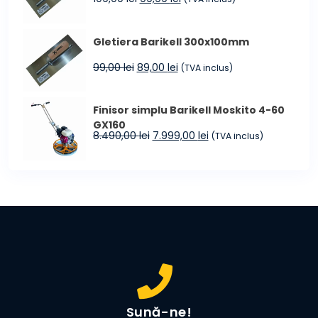
inițial
curent
a
este:
Gletiera Barikell 300x100mm
fost:
99,99 lei.
109,00 lei.
Prețul
Prețul
99,00
lei
89,00
lei
(TVA inclus)
inițial
curent
a
este:
Finisor simplu Barikell Moskito 4-60
fost:
89,00 lei.
GX160
99,00 lei.
Prețul
Prețul
8.490,00
lei
7.999,00
lei
(TVA inclus)
inițial
curent
a
este:
fost:
7.999,00 lei.
8.490,00 lei.
Sună-ne!