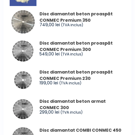
inițial
curent
a
este:
Disc diamantat beton proaspăt
fost:
14,99 lei.
CONMEC Premium 350
16,99 lei.
749,00
lei
(TVA inclus)
Disc diamantat beton proaspăt
CONMEC Premium 300
549,00
lei
(TVA inclus)
Disc diamantat beton proaspăt
CONMEC Premium 230
199,00
lei
(TVA inclus)
Disc diamantat beton armat
CONMEC 300
299,00
lei
(TVA inclus)
Disc diamantat COMBI CONMEC 450