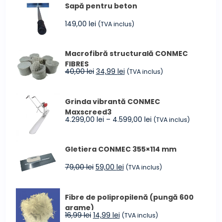
Sapă pentru beton
149,00
lei
(TVA inclus)
Macrofibră structurală CONMEC
FIBRES
Prețul
Prețul
40,00
lei
34,99
lei
(TVA inclus)
inițial
curent
a
este:
Grinda vibrantă CONMEC
fost:
34,99 lei.
Maxscreed3
40,00 lei.
Interval
4.299,00
lei
–
4.599,00
lei
(TVA inclus)
de
prețuri:
Gletiera CONMEC 355×114 mm
4.299,00 lei
până
Prețul
Prețul
79,00
lei
59,00
lei
(TVA inclus)
la
inițial
curent
4.599,00 lei
a
este:
Fibre de polipropilenă (pungă 600
fost:
59,00 lei.
grame)
79,00 lei.
Prețul
Prețul
16,99
lei
14,99
lei
(TVA inclus)