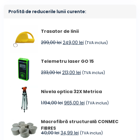
Profită de reducerile lunii curente:
Trasator de linii
Prețul
Prețul
299,00
lei
249,00
lei
(TVA inclus)
inițial
curent
a
este:
Telemetru laser GO 15
fost:
249,00 lei.
299,00 lei.
Prețul
Prețul
233,00
lei
213,00
lei
(TVA inclus)
inițial
curent
a
este:
Nivela optica 32X Metrica
fost:
213,00 lei.
233,00 lei.
Prețul
Prețul
1.194,00
lei
965,00
lei
(TVA inclus)
inițial
curent
a
este:
Macrofibră structurală CONMEC
fost:
965,00 lei.
FIBRES
1.194,00 lei.
Prețul
Prețul
40,00
lei
34,99
lei
(TVA inclus)
inițial
curent