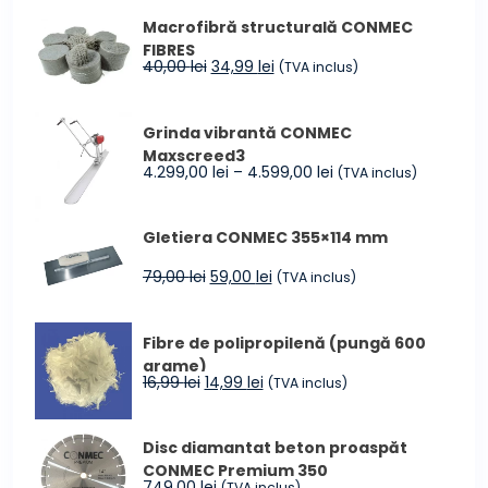
Macrofibră structurală CONMEC
FIBRES
Prețul
Prețul
40,00
lei
34,99
lei
(TVA inclus)
inițial
curent
a
este:
Grinda vibrantă CONMEC
fost:
34,99 lei.
Maxscreed3
40,00 lei.
Interval
4.299,00
lei
–
4.599,00
lei
(TVA inclus)
de
prețuri:
Gletiera CONMEC 355×114 mm
4.299,00 lei
până
Prețul
Prețul
79,00
lei
59,00
lei
(TVA inclus)
la
inițial
curent
4.599,00 lei
a
este:
Fibre de polipropilenă (pungă 600
fost:
59,00 lei.
grame)
79,00 lei.
Prețul
Prețul
16,99
lei
14,99
lei
(TVA inclus)
inițial
curent
a
este:
Disc diamantat beton proaspăt
fost:
14,99 lei.
CONMEC Premium 350
16,99 lei.
749,00
lei
(TVA inclus)