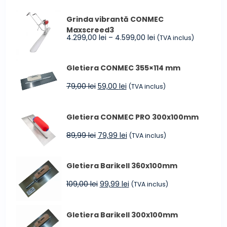
a
este:
Grinda vibrantă CONMEC
fost:
34,99 lei.
Maxscreed3
40,00 lei.
Interval
4.299,00
lei
–
4.599,00
lei
(TVA inclus)
de
prețuri:
Gletiera CONMEC 355×114 mm
4.299,00 lei
până
Prețul
Prețul
79,00
lei
59,00
lei
(TVA inclus)
la
inițial
curent
4.599,00 lei
a
este:
Gletiera CONMEC PRO 300x100mm
fost:
59,00 lei.
79,00 lei.
Prețul
Prețul
89,99
lei
79,99
lei
(TVA inclus)
inițial
curent
a
este:
Gletiera Barikell 360x100mm
fost:
79,99 lei.
89,99 lei.
Prețul
Prețul
109,00
lei
99,99
lei
(TVA inclus)
inițial
curent
a
este:
Gletiera Barikell 300x100mm
fost:
99,99 lei.
109,00 lei.