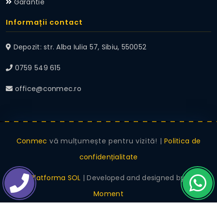
Garantie
Informații contact
Depozit: str. Alba Iulia 57, Sibiu, 550052
0759 549 615
office@conmec.ro
Conmec
vă mulțumește pentru vizită! |
Politica de
confidențialitate
ANPC
|
Platforma SOL
| Developed and designed by
Digital
Moment