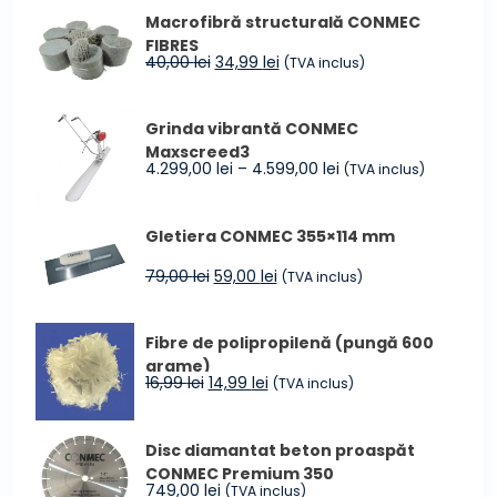
Macrofibră structurală CONMEC
FIBRES
Prețul
Prețul
40,00
lei
34,99
lei
(TVA inclus)
inițial
curent
a
este:
Grinda vibrantă CONMEC
fost:
34,99 lei.
Maxscreed3
40,00 lei.
Interval
4.299,00
lei
–
4.599,00
lei
(TVA inclus)
de
prețuri:
Gletiera CONMEC 355×114 mm
4.299,00 lei
până
Prețul
Prețul
79,00
lei
59,00
lei
(TVA inclus)
la
inițial
curent
4.599,00 lei
a
este:
Fibre de polipropilenă (pungă 600
fost:
59,00 lei.
grame)
79,00 lei.
Prețul
Prețul
16,99
lei
14,99
lei
(TVA inclus)
inițial
curent
a
este:
Disc diamantat beton proaspăt
fost:
14,99 lei.
CONMEC Premium 350
16,99 lei.
749,00
lei
(TVA inclus)