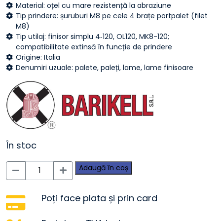
Material: oțel cu mare rezistență la abraziune
Tip prindere: șuruburi M8 pe cele 4 brațe portpalet (filet
M8)
Tip utilaj: finisor simplu 4‑120, OL120, MK8-120;
compatibilitate extinsă în funcție de prindere
Origine: Italia
Denumiri uzuale: palete, paleți, lame, lame finisoare
În stoc
Cantitate
Adaugă în coș
Paleți
finisori
1200
Poți face plata și prin card
mm Barikell