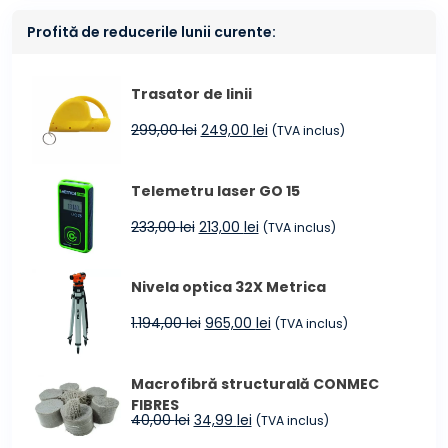
Profită de reducerile lunii curente:
Trasator de linii
Prețul
Prețul
299,00
lei
249,00
lei
(TVA inclus)
inițial
curent
a
este:
Telemetru laser GO 15
fost:
249,00 lei.
299,00 lei.
Prețul
Prețul
233,00
lei
213,00
lei
(TVA inclus)
inițial
curent
a
este:
Nivela optica 32X Metrica
fost:
213,00 lei.
233,00 lei.
Prețul
Prețul
1.194,00
lei
965,00
lei
(TVA inclus)
inițial
curent
a
este:
Macrofibră structurală CONMEC
fost:
965,00 lei.
FIBRES
1.194,00 lei.
Prețul
Prețul
40,00
lei
34,99
lei
(TVA inclus)
inițial
curent