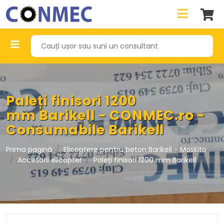
Paleți finisori 1200
mm Barikell - CONMEC.ro -
Consumabile Barikell
Prima pagină
Elicoptere pentru beton Barikell - Moskito
Accesorii elicopter
Paleți finisori 1200 mm Barikell