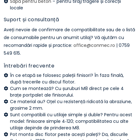
Sapă pentru beton
– pentru tiraj/tragere și corecții
locale
Suport și consultanță
Aveți nevoie de confirmare de compatibilitate sau de o listă
de consumabile pentru un anumit utilaj? Vă ajutăm cu
recomandări rapide și practice:
office@conmec.ro
| 0759
549 615.
Întrebări frecvente
În ce etapă se folosesc paleții finisori? În faza finală,
după trecerile cu discul flotor.
Cum se montează? Cu șuruburi M8 direct pe cele 4
brațe portpalet ale finisorului.
Ce material au? Oțel cu rezistență ridicată la abraziune,
grosime 2 mm.
Sunt compatibili cu utilaje simple și duble? Pentru acest
model: finisoare simple 4‑120; compatibilitatea cu alte
utilaje depinde de prinderea M8.
Pot monta disc flotor peste acești paleți? Da, discurile