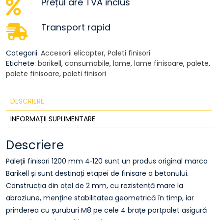
Prețul are TVA inclus
Transport rapid
Categorii:
Accesorii elicopter
,
Paleti finisori
Etichete:
barikell
,
consumabile
,
lame
,
lame finisoare
,
palete
,
palete finisoare
,
paleti finisori
DESCRIERE
INFORMAȚII SUPLIMENTARE
Descriere
Paleții finisori 1200 mm 4‑120 sunt un produs original marca
Barikell și sunt destinați etapei de finisare a betonului.
Construcția din oțel de 2 mm, cu rezistență mare la
abraziune, menține stabilitatea geometrică în timp, iar
prinderea cu șuruburi M8 pe cele 4 brațe portpalet asigură