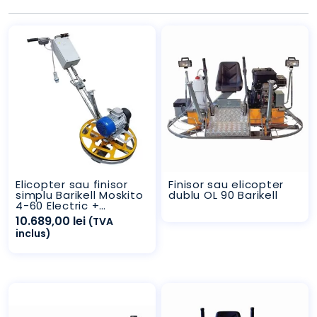
Elicopter sau finisor
Finisor sau elicopter
simplu Barikell Moskito
dublu OL 90 Barikell
4-60 Electric +
Variator
10.689,00
lei
(TVA
inclus)