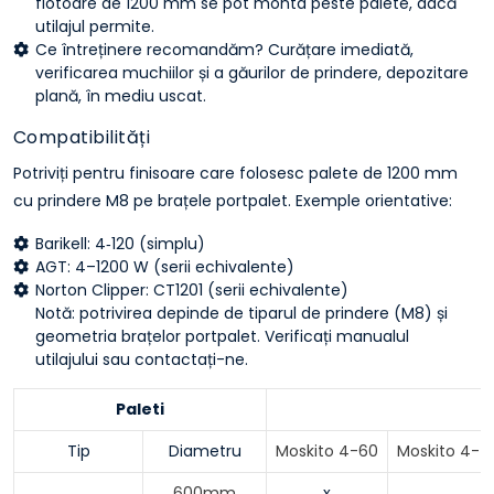
flotoare de 1200 mm se pot monta peste palete, dacă
utilajul permite.
Ce întreținere recomandăm? Curățare imediată,
verificarea muchiilor și a găurilor de prindere, depozitare
plană, în mediu uscat.
Compatibilități
Potriviți pentru finisoare care folosesc palete de 1200 mm
cu prindere M8 pe brațele portpalet. Exemple orientative:
Barikell: 4‑120 (simplu)
AGT: 4–1200 W (serii echivalente)
Norton Clipper: CT1201 (serii echivalente)
Notă: potrivirea depinde de tiparul de prindere (M8) și
geometria brațelor portpalet. Verificați manualul
utilajului sau contactați-ne.
Paleti
Tip
Diametru
Moskito 4-60
Moskito 4-7
600mm
x