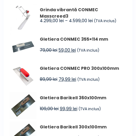
a
este:
Grinda vibrantă CONMEC
fost:
34,99 lei.
Maxscreed3
40,00 lei.
Interval
4.299,00
lei
–
4.599,00
lei
(TVA inclus)
de
prețuri:
Gletiera CONMEC 355×114 mm
4.299,00 lei
până
Prețul
Prețul
79,00
lei
59,00
lei
(TVA inclus)
la
inițial
curent
4.599,00 lei
a
este:
Gletiera CONMEC PRO 300x100mm
fost:
59,00 lei.
79,00 lei.
Prețul
Prețul
89,99
lei
79,99
lei
(TVA inclus)
inițial
curent
a
este:
Gletiera Barikell 360x100mm
fost:
79,99 lei.
89,99 lei.
Prețul
Prețul
109,00
lei
99,99
lei
(TVA inclus)
inițial
curent
a
este:
Gletiera Barikell 300x100mm
fost:
99,99 lei.
109,00 lei.