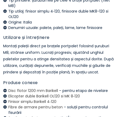
Tip prindere: șuruburi M8 pe cele 4 brațe portpalet (filet
M8)
Tip utilaj: finisor simplu 4‑120, finisoare duble MK8-120 si
OL120
Origine: Italia
Denumiri uzuale: palete, paleți, lame, lame finisoare
Utilizare și întreținere
Montați paleții direct pe brațele portpalet folosind șuruburi
M8, strânse uniform. Lucrați progresiv, ajustând unghiul
paletelor pentru a atinge densitatea și aspectul dorite. După
utilizare, curățați depunerile, verificați muchiile și găurile de
prindere și depozitați în poziție plană, în spațiu uscat.
Produse conexe
Disc flotor 1200 mm Barikell
– pentru etapa de nivelare
Elicopter duble Barikell OL120 si MK 8‑120
Finisor simplu Barikell 4‑120
Fibre de armare pentru beton
– soluții pentru controlul
fisurării