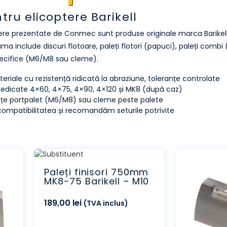
ru elicoptere Barikell
re prezentate de Conmec sunt produse originale marca Barikell,
 Gama include discuri flotoare, paleți flotori (papuci), paleți combi
pecifice (M6/M8 sau cleme).
eriale cu rezistență ridicată la abraziune, toleranțe controlate
te dedicate 4×60, 4×75, 4×90, 4×120 și MK8 (după caz)
brațe portpalet (M6/M8) sau cleme peste palete
ompatibilitatea și recomandăm seturile potrivite
Paleți finisori 750mm
MK8-75 Barikell – M10
189,00
lei
(TVA inclus)