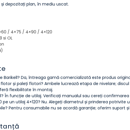
i depozitați plan, în mediu uscat.
4×60 / 4×75 / 4×90 / 4×120
8 si OL
on
ă)
te
e Barikell? Da, întreaga gamă comercializată este produs original
 flotor și paleți flotori? Ambele lucrează etapa de nivelare; disc
ră flexibilitate în montaj.
 În funcție de utilaj. Verificați manualul sau cereți confirmarea
e un utilaj 4×120? Nu. Alegeți diametrul și prinderea potrivite uti
le? Pentru consumabile nu se acordă garanție; oferim suport și con
ltanță