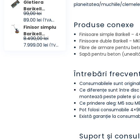
inițial
curent
inclus)
Gletiera
planeitatea/muchiile/clemele ș
a
este:
Barikell
99,00
lei
fost:
99,99 lei.
300x100mm
Prețul
Prețul
89,00
lei
(TVA
109,00 lei.
Produse conexe
inițial
curent
inclus)
Finisor simplu
a
este:
Barikell
Finisoare simple Barikell – 
8.490,00
lei
fost:
89,00 lei.
Moskito 4-60
Finisoare duble Barikell – MK
Prețul
Prețul
7.999,00
lei
(TVA
99,00 lei.
GX160
Fibre de armare pentru bet
inițial
curent
inclus)
Sapă pentru beton (unealt
a
este:
fost:
7.999,00 lei.
8.490,00 lei.
Întrebări frecven
Consumabilele sunt original
Ce diferențe sunt între disc
montează peste palete și ofe
Ce prindere aleg: M6 sau M8?
Pot folosi consumabile 4×90 p
Există garanție la consumabi
Suport și consu