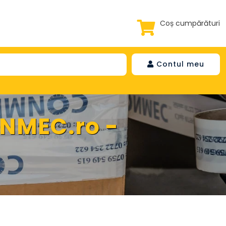
Coș cumpărături
Contul meu
ONMEC.ro -