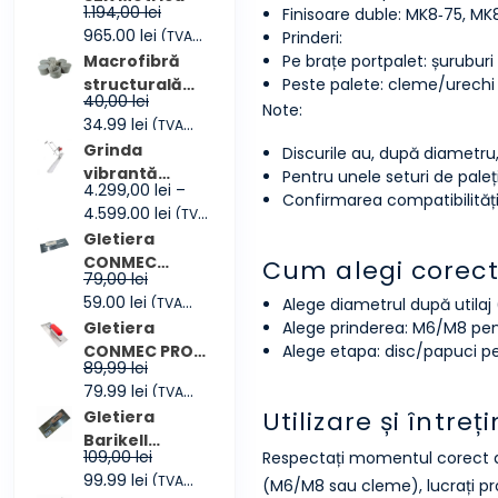
1.194,00
lei
Finisoare duble: MK8‑75, MK
fost:
213,00 lei.
Prețul
Prețul
965,00
lei
(TVA
Prinderi:
233,00 lei.
inițial
curent
inclus)
Macrofibră
Pe brațe portpalet: șurubu
a
este:
structurală
Peste palete: cleme/urechi (
40,00
lei
fost:
965,00 lei.
CONMEC
Note:
Prețul
Prețul
34,99
lei
(TVA
1.194,00 lei.
FIBRES
inițial
curent
inclus)
Grinda
Discurile au, după diametru
a
este:
vibrantă
Pentru unele seturi de paleț
4.299,00
lei
–
fost:
34,99 lei.
CONMEC
Confirmarea compatibilități
Interval
4.599,00
lei
(TVA
40,00 lei.
Maxscreed3
de
inclus)
Gletiera
prețuri:
CONMEC
Cum alegi corec
79,00
lei
4.299,00 lei
355×114 mm
Prețul
Prețul
59,00
lei
(TVA
Alege diametrul după utilaj
până
inițial
curent
inclus)
Gletiera
Alege prinderea: M6/M8 pent
la
a
este:
CONMEC PRO
Alege etapa: disc/papuci pen
4.599,00 lei
89,99
lei
fost:
59,00 lei.
300x100mm
Prețul
Prețul
79,99
lei
(TVA
79,00 lei.
inițial
curent
Utilizare și întreț
inclus)
Gletiera
a
este:
Barikell
109,00
lei
Respectați momentul corect de 
fost:
79,99 lei.
360x100mm
Prețul
Prețul
99,99
lei
(TVA
89,99 lei.
(M6/M8 sau cleme), lucrați prog