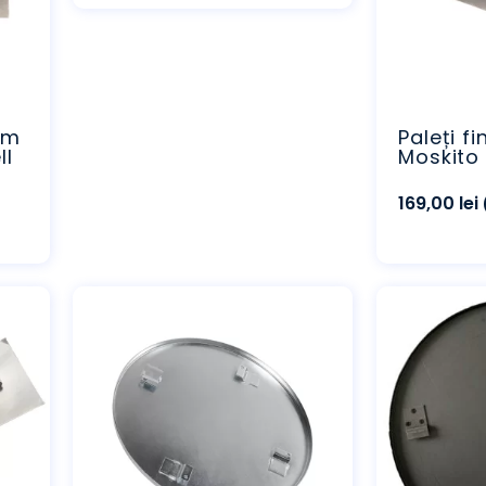
mm
Paleți f
ll
Moskito 
169,00
lei