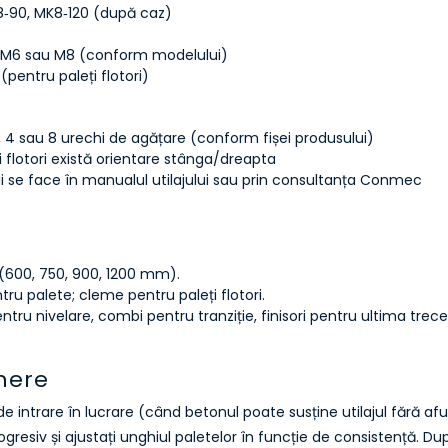
8‑90, MK8‑120 (după caz)
ri M6 sau M8 (conform modelului)
pentru paleți flotori)
, 4 sau 8 urechi de agățare (conform fișei produsului)
i flotori există orientare stânga/dreapta
i se face în manualul utilajului sau prin consultanța Conmec
t
 (600, 750, 900, 1200 mm).
ru palete; cleme pentru paleți flotori.
tru nivelare, combi pentru tranziție, finisori pentru ultima trece
inere
intrare în lucrare (când betonul poate susține utilajul fără af
resiv și ajustați unghiul paletelor în funcție de consistență. După 