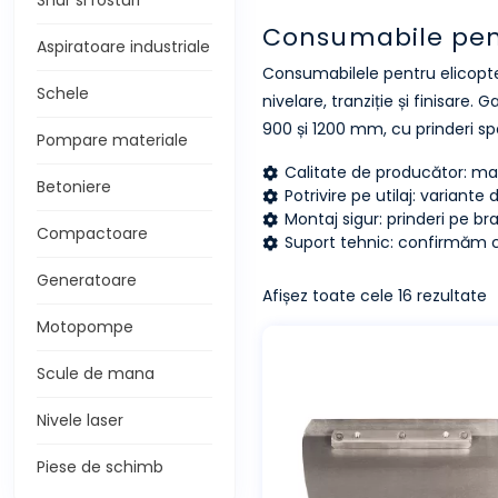
Snur si rosturi
Consumabile pent
Aspiratoare industriale
Consumabilele pentru elicopte
Schele
nivelare, tranziție și finisare.
900 și 1200 mm, cu prinderi s
Pompare materiale
Calitate de producător: mat
Betoniere
Potrivire pe utilaj: varian
Montaj sigur: prinderi pe 
Compactoare
Suport tehnic: confirmăm c
Generatoare
Afișez toate cele 16 rezultate
Motopompe
Scule de mana
Nivele laser
Piese de schimb