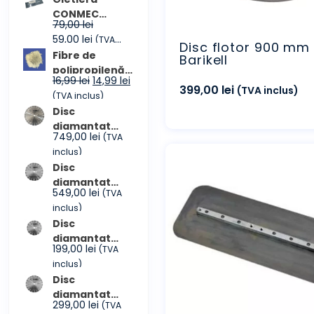
prețuri:
CONMEC
79,00
lei
4.299,00 lei
355×114 mm
Prețul
Prețul
59,00
lei
(TVA
până
Disc flotor 900 mm
inițial
curent
inclus)
Fibre de
la
Barikell
a
este:
polipropilenă
4.599,00 lei
Prețul
Prețul
16,99
lei
14,99
lei
fost:
59,00 lei.
(pungă 600
399,00
lei
(TVA inclus)
inițial
curent
(TVA inclus)
79,00 lei.
grame)
a
este:
Disc
fost:
14,99 lei.
diamantat
749,00
lei
(TVA
16,99 lei.
beton
inclus)
proaspăt
Disc
CONMEC
diamantat
Premium 350
549,00
lei
(TVA
beton
inclus)
proaspăt
Disc
CONMEC
diamantat
Premium 300
199,00
lei
(TVA
beton
inclus)
proaspăt
Disc
CONMEC
diamantat
Premium 230
299,00
lei
(TVA
beton armat