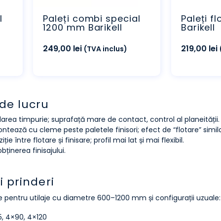
l
Paleți combi special
Paleți f
1200 mm Barikell
Barikell
249,00
lei
219,00
lei
(TVA inclus)
de lucru
elarea timpurie; suprafață mare de contact, control al planeității.
ontează cu cleme peste paletele finisori; efect de “flotare” simila
ie între flotare și finisare; profil mai lat și mai flexibil.
ținerea finisajului.
i prinderi
e pentru utilaje cu diametre 600–1200 mm și configurații uzuale:
5, 4×90, 4×120