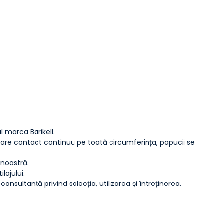
 marca Barikell.
ul are contact continuu pe toată circumferința, papucii se
 noastră.
lajului.
sultanță privind selecția, utilizarea și întreținerea.