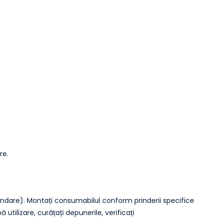
re.
undare). Montați consumabilul conform prinderii specifice
utilizare, curățați depunerile, verificați