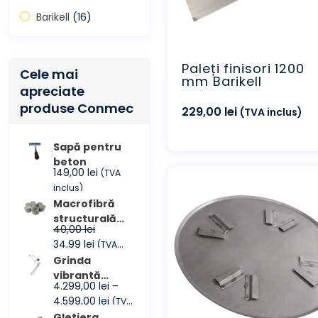
Barikell
(16)
Paleți finisori 1200
Cele mai
mm Barikell
apreciate
produse Conmec
229,00
lei
(TVA inclus)
Sapă pentru
beton
149,00
lei
(TVA
inclus)
Macrofibră
structurală
40,00
lei
CONMEC
Prețul
Prețul
34,99
lei
(TVA
FIBRES
inițial
curent
inclus)
Grinda
a
este:
vibrantă
4.299,00
lei
–
fost:
34,99 lei.
CONMEC
Interval
4.599,00
lei
(TVA
40,00 lei.
Maxscreed3
de
inclus)
Gletiera