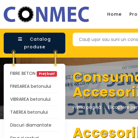
Home
Pr
Catalog
produse
Consumab
FIBRE BETON
Preț bun!
Accesorii
FINISAREA betonului
VIBRAREA betonului
Prima pagină
Elicoptere pen
TAIEREA betonului
Discuri diamantate
Accesorii