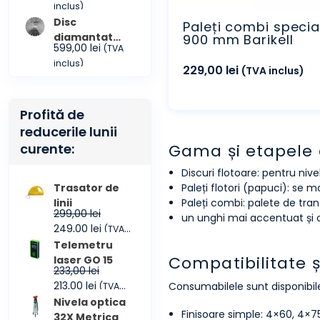
inclus)
CONMEC 300
Disc
Paleți combi specia
diamantat
900 mm Barikell
599,00
lei
(TVA
COMBI
inclus)
CONMEC 450
229,00
lei
(TVA inclus)
Profită de
reducerile lunii
curente:
Gama și etapele 
Discuri flotoare: pentru niv
Trasator de
Paleți flotori (papuci): se m
linii
Paleți combi: palete de tranziț
299,00
lei
un unghi mai accentuat și ob
Prețul
Prețul
249,00
lei
(TVA
inițial
curent
inclus)
Telemetru
a
este:
Compatibilitate ș
laser GO 15
233,00
lei
fost:
249,00 lei.
Prețul
Prețul
213,00
lei
Consumabilele sunt disponibil
(TVA
299,00 lei.
inițial
curent
inclus)
Nivela optica
Finisoare simple: 4×60, 4×7
a
este:
32X Metrica