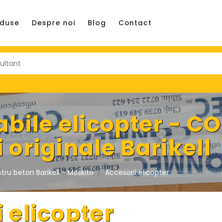
oduse
Despre noi
Blog
Contact
ile elicopter - C
 originale Barikell
tru beton Barikell - Moskito
Accesorii elicopter
 elicopter