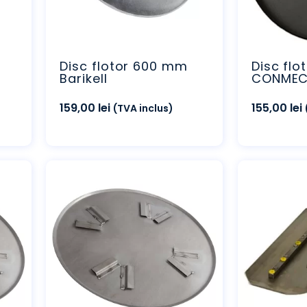
Disc flotor 600 mm
Disc fl
Barikell
CONME
159,00
lei
155,00
lei
(TVA inclus)