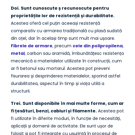
Doi.
Sunt cunoscute ș recunoscute pentru
proprietățile lor de rezistență și durabilitate.
Acestea oferă cel puțin aceeași rezistență
comparativ cu armarea tradițională cu plasă sudată
din oțel, dar în același timp sunt mult mai ușoare.
Fibrele de armare
, precum
cele din polipropilena
,
metal
, carbon sau aramidă, îmbunătățesc rezistența
mecanică a materialelor utilizate în construcții, cum
ar fi betonul sau mortarul. Acestea pot preveni
fisurarea și desprinderea materialelor, sporind astfel
durabilitatea, aspectul în timp și viața utilă a
structurii.
Trei.
Sunt disponibile în mai multe forme, cum ar
fi țesături, benzi, cabluri și filamente.
Acestea pot
fi utilizate în diferite moduri, în funcție de necesități,
aplicații și domenii de activitate. Ele sunt ușor de
folosit și pot fi integrate cu ușurință în procesul de