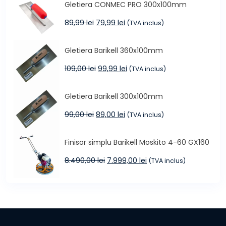
Gletiera CONMEC PRO 300x100mm
fost:
59,00 lei.
79,00 lei.
Prețul
Prețul
89,99
lei
79,99
lei
(TVA inclus)
inițial
curent
a
este:
Gletiera Barikell 360x100mm
fost:
79,99 lei.
89,99 lei.
Prețul
Prețul
109,00
lei
99,99
lei
(TVA inclus)
inițial
curent
a
este:
Gletiera Barikell 300x100mm
fost:
99,99 lei.
109,00 lei.
Prețul
Prețul
99,00
lei
89,00
lei
(TVA inclus)
inițial
curent
a
este:
Finisor simplu Barikell Moskito 4-60 GX160
fost:
89,00 lei.
99,00 lei.
Prețul
Prețul
8.490,00
lei
7.999,00
lei
(TVA inclus)
inițial
curent
a
este:
fost:
7.999,00 lei.
8.490,00 lei.