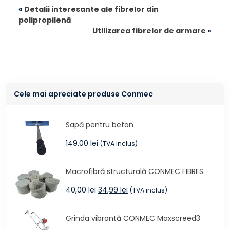
«
Detalii interesante ale fibrelor din
polipropilenă
Utilizarea fibrelor de armare
»
Cele mai apreciate produse Conmec
Sapă pentru beton
149,00
lei
(TVA inclus)
Macrofibră structurală CONMEC FIBRES
Prețul
Prețul
40,00
lei
34,99
lei
(TVA inclus)
inițial
curent
a
este:
Grinda vibrantă CONMEC Maxscreed3
fost:
34,99 lei.