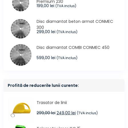
Premium 230
199,00
lei
(TVA inclus)
Disc diamantat beton armat CONMEC
300
299,00
lei
(TVA inclus)
Disc diamantat COMBI CONMEC 450
599,00
lei
(TVA inclus)
Profită de reducerile lunii curente:
Trasator de linii
Prețul
Prețul
299,00
lei
249,00
lei
(TVA inclus)
inițial
curent
a
este: