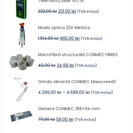
Telemetru laser GO 15
fost:
249,00 lei.
299,00 lei.
Prețul
Prețul
233,00
lei
213,00
lei
(TVA inclus)
inițial
curent
a
este:
Nivela optica 32X Metrica
fost:
213,00 lei.
233,00 lei.
Prețul
Prețul
1.194,00
lei
965,00
lei
(TVA inclus)
inițial
curent
a
este:
Macrofibră structurală CONMEC FIBRES
fost:
965,00 lei.
1.194,00 lei.
Prețul
Prețul
40,00
lei
34,99
lei
(TVA inclus)
inițial
curent
a
este:
Grinda vibrantă CONMEC Maxscreed3
fost:
34,99 lei.
40,00 lei.
Interval
4.299,00
lei
–
4.599,00
lei
(TVA inclus)
de
prețuri:
Gletiera CONMEC 355×114 mm
4.299,00 lei
până
Prețul
Prețul
79,00
lei
59,00
lei
(TVA inclus)
la
inițial
curent
4.599,00 lei
a
este: