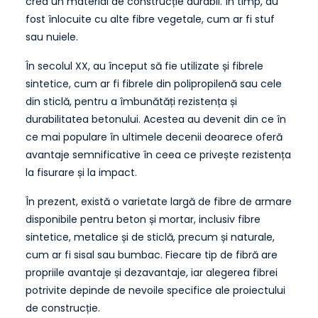
crea un material de construcție durabil. În timp, au
fost înlocuite cu alte fibre vegetale, cum ar fi stuf
sau nuiele.
În secolul XX, au început să fie utilizate și fibrele
sintetice, cum ar fi fibrele din polipropilenă sau cele
din sticlă, pentru a îmbunătăți rezistența și
durabilitatea betonului. Acestea au devenit din ce în
ce mai populare în ultimele decenii deoarece oferă
avantaje semnificative în ceea ce privește rezistența
la fisurare și la impact.
În prezent, există o varietate largă de fibre de armare
disponibile pentru beton și mortar, inclusiv fibre
sintetice, metalice și de sticlă, precum și naturale,
cum ar fi sisal sau bumbac. Fiecare tip de fibră are
propriile avantaje și dezavantaje, iar alegerea fibrei
potrivite depinde de nevoile specifice ale proiectului
de construcție.