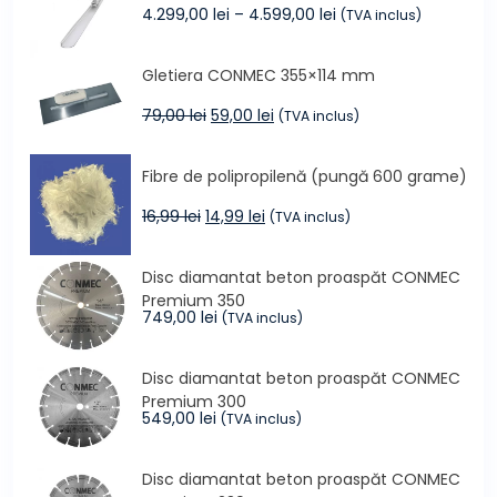
40,00 lei.
Interval
4.299,00
lei
–
4.599,00
lei
(TVA inclus)
de
prețuri:
Gletiera CONMEC 355×114 mm
4.299,00 lei
până
Prețul
Prețul
79,00
lei
59,00
lei
(TVA inclus)
la
inițial
curent
4.599,00 lei
a
este:
Fibre de polipropilenă (pungă 600 grame)
fost:
59,00 lei.
79,00 lei.
Prețul
Prețul
16,99
lei
14,99
lei
(TVA inclus)
inițial
curent
a
este:
Disc diamantat beton proaspăt CONMEC
fost:
14,99 lei.
Premium 350
16,99 lei.
749,00
lei
(TVA inclus)
Disc diamantat beton proaspăt CONMEC
Premium 300
549,00
lei
(TVA inclus)
Disc diamantat beton proaspăt CONMEC