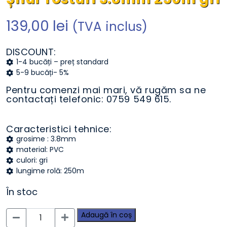
139,00
lei
(TVA inclus)
DISCOUNT:
1-4 bucăți – preț standard
5-9 bucăți- 5%
Pentru comenzi mai mari, vă rugăm sa ne
contactați telefonic: 0759 549 615.
Caracteristici tehnice:
grosime : 3.8mm
material: PVC
culori: gri
lungime rolă: 250m
În stoc
Cantitate
Adaugă în coș
Șnur