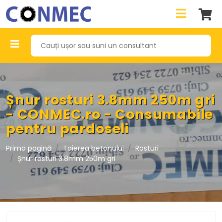
Șnur rosturi 3.8mm 250m gri
- CONMEC.ro - Consumabile
pentru pardoseli
Prima pagină
Taierea betonului
Rosturi
Șnur rosturi 3.8mm 250m gri