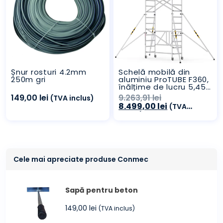
Șnur rosturi 4.2mm
Schelă mobilă din
250m gri
aluminiu ProTUBE F360,
înălțime de lucru 5,45
m
Prețul
149,00
lei
9.263,91
lei
(TVA inclus)
inițial
Prețul
8.499,00
lei
(TVA
a
curent
inclus)
fost:
este:
9.263,91 lei.
8.499,00 lei.
Cele mai apreciate produse Conmec
Sapă pentru beton
149,00
lei
(TVA inclus)