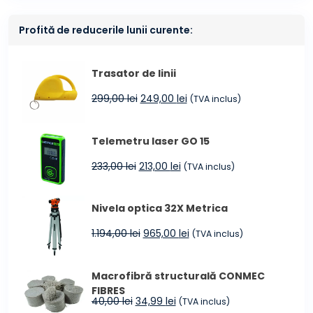
Profită de reducerile lunii curente:
Trasator de linii
Prețul
Prețul
299,00
lei
249,00
lei
(TVA inclus)
inițial
curent
a
este:
Telemetru laser GO 15
fost:
249,00 lei.
299,00 lei.
Prețul
Prețul
233,00
lei
213,00
lei
(TVA inclus)
inițial
curent
a
este:
Nivela optica 32X Metrica
fost:
213,00 lei.
233,00 lei.
Prețul
Prețul
1.194,00
lei
965,00
lei
(TVA inclus)
inițial
curent
a
este:
Macrofibră structurală CONMEC
fost:
965,00 lei.
FIBRES
1.194,00 lei.
Prețul
Prețul
40,00
lei
34,99
lei
(TVA inclus)