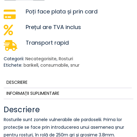
rosturi
3.8mm
Poți face plata și prin card
250m
gri
Prețul are TVA inclus
Transport rapid
Categorii:
Necategorisite
,
Rosturi
Etichete:
barikell
,
consumabile
,
snur
DESCRIERE
INFORMAȚII SUPLIMENTARE
Descriere
Rosturile sunt zonele vulnerabile ale pardoselii. Prima lor
protecție se face prin introducerea unui asemenea șnur
pentru rosturi, în rolă de 250m gri și grosime 3.8mm.