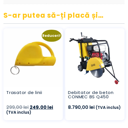
S-ar putea să-ți placă și…
Reduceri!
Trasator de linii
Debitator de beton
CONMEC BS Q450
Prețul
Prețul
299,00
lei
249,00
lei
8.790,00
lei
(TVA inclus)
inițial
curent
(TVA inclus)
a
este:
fost:
249,00 lei.
299,00 lei.