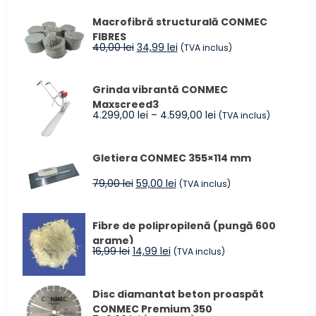
Macrofibră structurală CONMEC
FIBRES
Prețul
Prețul
40,00
lei
34,99
lei
(TVA inclus)
inițial
curent
a
este:
Grinda vibrantă CONMEC
fost:
34,99 lei.
Maxscreed3
40,00 lei.
Interval
4.299,00
lei
–
4.599,00
lei
(TVA inclus)
de
prețuri:
Gletiera CONMEC 355×114 mm
4.299,00 lei
până
Prețul
Prețul
79,00
lei
59,00
lei
(TVA inclus)
la
inițial
curent
4.599,00 lei
a
este:
Fibre de polipropilenă (pungă 600
fost:
59,00 lei.
grame)
79,00 lei.
Prețul
Prețul
16,99
lei
14,99
lei
(TVA inclus)
inițial
curent
a
este:
Disc diamantat beton proaspăt
fost:
14,99 lei.
CONMEC Premium 350
16,99 lei.