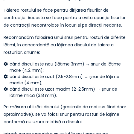
Tăierea rostului se face pentru dirijarea fisurilor de
contracție. Aceasta se face pentru a evita apariția fisurilor
de contracții necontrolate în locuri și pe direcții nedorite.
Recomandăm folosirea unui snur pentru rosturi de diferite
lățimi, în concordanță cu lățimea discului de taiere a
rosturilor, anume:
când discul este nou (lățime 3mm) → șnur de lățime
mare (4.2 mm);
când discul este uzat (2.5-2.8mm) → șnur de lățime
medie (4 mm);
când discul este uzat maxim (2-2.5mm) → șnur de
lățime mică (3.8 mm).
Pe măsura utilizării discului (grosimile de mai sus fiind doar
aproximative), se va folosi snur pentru rosturi de lățime
conformă cu uzura relativă a discului.
Introducerea corectă a șnurului în rost presupune