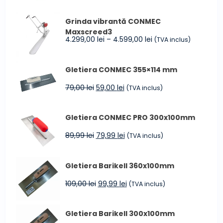
inițial
curent
a
este:
Grinda vibrantă CONMEC
fost:
34,99 lei.
Maxscreed3
40,00 lei.
Interval
4.299,00
lei
–
4.599,00
lei
(TVA inclus)
de
prețuri:
Gletiera CONMEC 355×114 mm
4.299,00 lei
până
Prețul
Prețul
79,00
lei
59,00
lei
(TVA inclus)
la
inițial
curent
4.599,00 lei
a
este:
Gletiera CONMEC PRO 300x100mm
fost:
59,00 lei.
79,00 lei.
Prețul
Prețul
89,99
lei
79,99
lei
(TVA inclus)
inițial
curent
a
este:
Gletiera Barikell 360x100mm
fost:
79,99 lei.
89,99 lei.
Prețul
Prețul
109,00
lei
99,99
lei
(TVA inclus)
inițial
curent
a
este:
Gletiera Barikell 300x100mm
fost:
99,99 lei.