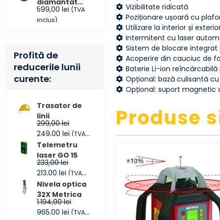
diamantat
Vizibilitate ridicată
599,00
lei
(TVA
COMBI
Poziționare ușoară cu plaf
inclus)
CONMEC 450
Utilizare la interior și exter
Intermitent cu laser automa
Sistem de blocare integrat pe
Profită de
Acoperire din cauciuc de f
reducerile lunii
Baterie Li-ion reîncărcabil
curente:
Opțional: bază culisantă cu p
Opțional: suport magnetic cu
Trasator de
Produse s
linii
299,00
lei
Prețul
Prețul
249,00
lei
(TVA
inițial
curent
inclus)
Telemetru
a
este:
laser GO 15
233,00
lei
fost:
249,00 lei.
Prețul
Prețul
213,00
lei
(TVA
299,00 lei.
inițial
curent
inclus)
Nivela optica
a
este:
32X Metrica
1.194,00
lei
fost:
213,00 lei.
Prețul
Prețul
965,00
lei
(TVA
233,00 lei.