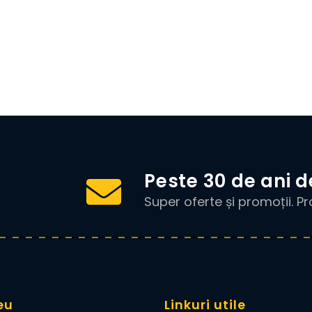
!
Peste 30 de ani d
Super oferte și promoții. P
eu
Linkuri utile