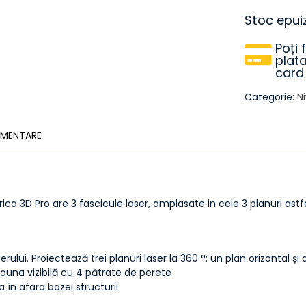
Stoc epui
Poți 
plata
card
Categorie:
N
LIMENTARE
ica 3D Pro are 3 fascicule laser, amplasate in cele 3 planuri astfe
serului. Proiectează trei planuri laser la 360 °: un plan orizontal ș
auna vizibilă cu 4 pătrate de perete
 în afara bazei structurii