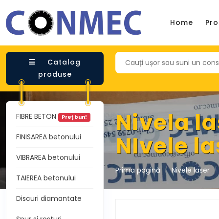
Home
Pr
Catalog
produse
Nivela l
FIBRE BETON
Preț bun!
NIvele l
FINISAREA betonului
VIBRAREA betonului
Prima pagină
Nivele laser
TAIEREA betonului
Discuri diamantate