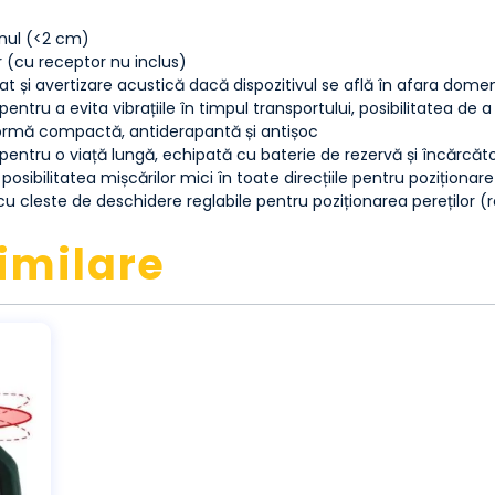
onul (<2 cm)
ior (cu receptor nu inclus)
t și avertizare acustică dacă dispozitivul se află în afara domen
ntru a evita vibrațiile în timpul transportului, posibilitatea de a pr
ormă compactă, antiderapantă și antișoc
ă pentru o viață lungă, echipată cu baterie de rezervă și încărcă
osibilitatea mișcărilor mici în toate direcțiile pentru poziționare
 cleste de deschidere reglabile pentru poziționarea pereților (re
imilare