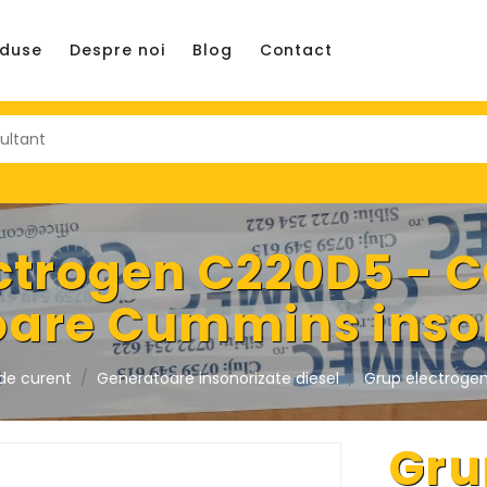
oduse
Despre noi
Blog
Contact
ctrogen C220D5 - 
oare Cummins inso
de curent
Generatoare insonorizate diesel
Grup electroge
Gru