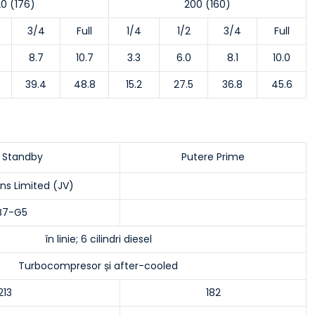
0 (176)
200 (160)
3/4
Full
1/4
1/2
3/4
Full
8.7
10.7
3.3
6.0
8.1
10.0
39.4
48.8
15.2
27.5
36.8
45.6
 Standby
Putere Prime
s Limited (JV)
B7-G5
în linie; 6 cilindri diesel
Turbocompresor și after-cooled
213
182