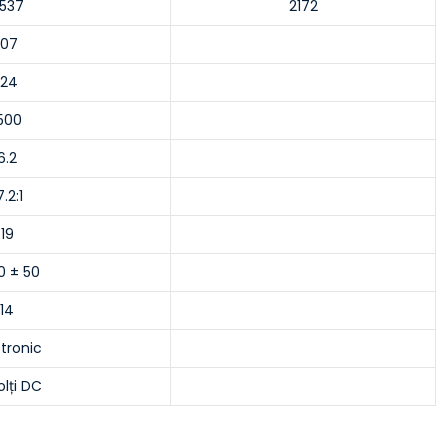
537
2172
107
124
500
6.2
7.2:1
19
0 ± 50
14
ctronic
olți DC