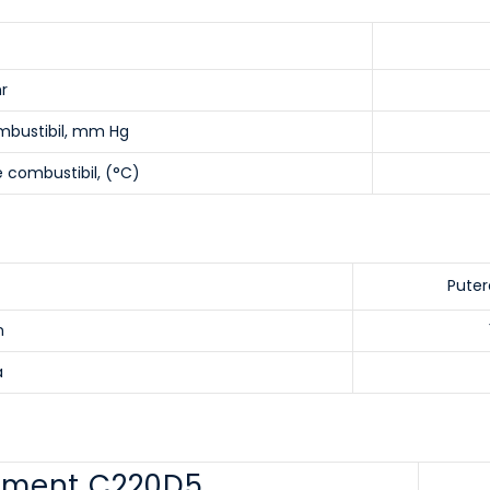
r
ombustibil, mm Hg
 combustibil, (°C)
Puter
n
a
ament C220D5