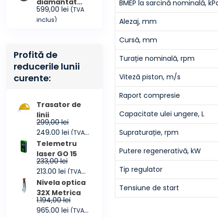
diamantat
BMEP la sarcină nominală, kP
599,00
lei
(TVA
COMBI
inclus)
Alezaj, mm
CONMEC 450
Cursă, mm
Profită de
Turație nominală, rpm
reducerile lunii
Viteză piston, m/s
curente:
Raport compresie
Trasator de
Capacitate ulei ungere, L
linii
299,00
lei
Prețul
Prețul
Supraturație, rpm
249,00
lei
(TVA
inițial
curent
inclus)
Telemetru
Putere regenerativă, kW
a
este:
laser GO 15
233,00
lei
fost:
249,00 lei.
Tip regulator
Prețul
Prețul
213,00
lei
(TVA
299,00 lei.
inițial
curent
inclus)
Nivela optica
Tensiune de start
a
este:
32X Metrica
1.194,00
lei
fost:
213,00 lei.
Prețul
Prețul
965,00
lei
(TVA
233,00 lei.