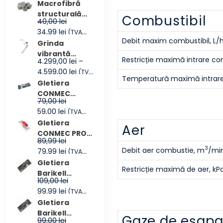
inițial
curent
inclus)
Macrofibră
a
este:
structurală
Combustibil
40,00
lei
fost:
965,00 lei.
CONMEC
Prețul
Prețul
34,99
lei
(TVA
1.194,00 lei.
FIBRES
Debit maxim combustibil, L/h
inițial
curent
inclus)
Grinda
a
este:
vibrantă
Restricție maximă intrare c
4.299,00
lei
–
fost:
34,99 lei.
CONMEC
Interval
4.599,00
lei
(TVA
40,00 lei.
Maxscreed3
Temperatură maximă intrare
de
inclus)
Gletiera
prețuri:
CONMEC
79,00
lei
4.299,00 lei
355×114 mm
Prețul
Prețul
59,00
lei
(TVA
până
inițial
curent
inclus)
Gletiera
la
Aer
a
este:
CONMEC PRO
4.599,00 lei
89,99
lei
fost:
59,00 lei.
300x100mm
3
Debit aer combustie, m
/mi
Prețul
Prețul
79,99
lei
(TVA
79,00 lei.
inițial
curent
inclus)
Gletiera
Restricție maximă de aer, kP
a
este:
Barikell
109,00
lei
fost:
79,99 lei.
360x100mm
Prețul
Prețul
99,99
lei
(TVA
89,99 lei.
inițial
curent
inclus)
Gletiera
a
este:
Barikell
Gaze de eșap
99,00
lei
fost:
99,99 lei.