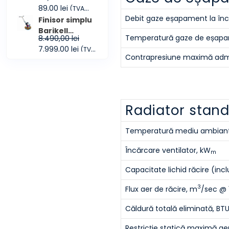
300x100mm
Prețul
Prețul
89,00
lei
(TVA
109,00 lei.
Debit gaze eșapament la în
inițial
curent
inclus)
Finisor simplu
a
este:
Barikell
Temperatură gaze de eșapa
8.490,00
lei
fost:
89,00 lei.
Moskito 4-60
Prețul
Prețul
7.999,00
lei
(TVA
99,00 lei.
GX160
Contrapresiune maximă adm
inițial
curent
inclus)
a
este:
fost:
7.999,00 lei.
8.490,00 lei.
Radiator stan
Temperatură mediu ambiant
Încărcare ventilator, kW
m
Capacitate lichid răcire (inclu
3
Flux aer de răcire, m
/sec @
Căldură totală eliminată, BT
Restricție statică maximă ae