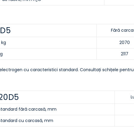
2
0D5
Fără carca
 kg
2070
kg
2117
electrogen cu caracteristici standard. Consultați schițele pentru g
220D5
L
 standard fără carcasă, mm
 standard cu carcasă, mm