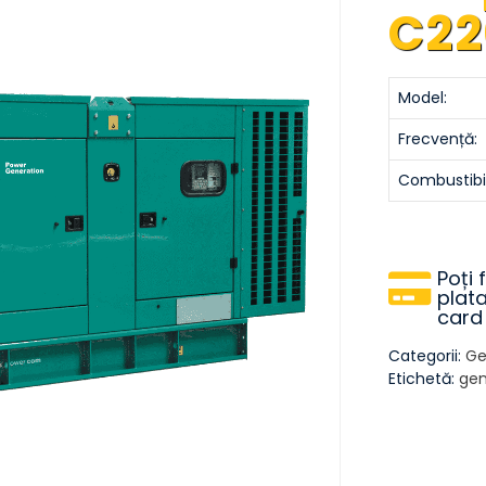
C2
Model:
Frecvență:
Combustibil
Poți 
plata
card
Categorii:
Ge
Etichetă:
gen