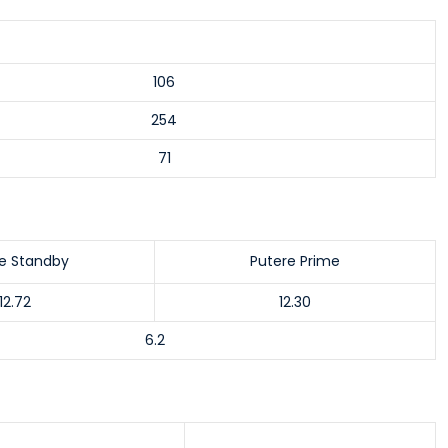
106
254
71
e Standby
Putere Prime
12.72
12.30
6.2