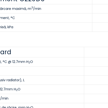
3
cărcare maximă, m
/min
ment, °C
isă, kPa
dard
, °C @ 12.7mm H
O
2
siv radiator), L
 12.7mm H
O
2
U/min
r de răcire, mm H
O