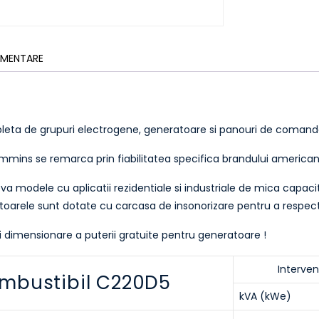
LIMENTARE
ta de grupuri electrogene, generatoare si panouri de coma
ins se remarca prin fiabilitatea specifica brandului american
ateva modele cu aplicatii rezidentiale si industriale de mica ca
oarele sunt dotate cu carcasa de insonorizare pentru a respecta
si dimensionare a puterii gratuite pentru generatoare !
Interven
mbustibil C220D5
kVA (kWe)