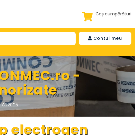
Coș cumpărături
Contul meu
CONMEC.ro -
norizate
n C220D5
p electrogen