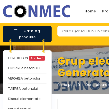
Home
Pr
Catalog
produse
Grup ele
FIBRE BETON
Preț bun!
Generat
FINISAREA betonului
VIBRAREA betonului
Prima pagină
Generatoare 
TAIEREA betonului
Discuri diamantate