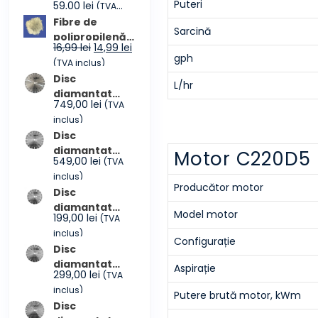
Puteri
Prețul
Prețul
59,00
lei
(TVA
până
inițial
curent
inclus)
Fibre de
la
Sarcină
a
este:
polipropilenă
4.599,00 lei
Prețul
Prețul
16,99
lei
14,99
lei
fost:
59,00 lei.
(pungă 600
gph
inițial
curent
(TVA inclus)
79,00 lei.
grame)
a
este:
Disc
L/hr
fost:
14,99 lei.
diamantat
749,00
lei
(TVA
16,99 lei.
beton
inclus)
proaspăt
Disc
CONMEC
diamantat
Motor C220D5
Premium 350
549,00
lei
(TVA
beton
inclus)
proaspăt
Producător motor
Disc
CONMEC
diamantat
Premium 300
Model motor
199,00
lei
(TVA
beton
inclus)
proaspăt
Configurație
Disc
CONMEC
diamantat
Premium 230
Aspirație
299,00
lei
(TVA
beton armat
inclus)
CONMEC 300
Putere brută motor, kWm
Disc