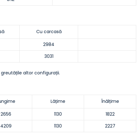
să
Cu carcasă
2984
3031
reutățile altor configurații.
ungime
Lățime
Înălțime
2656
1130
1822
4209
1130
2227