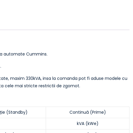
nda automate Cummins.
.
pacitate, maxim 330kVA, insa la comanda pot fi aduse modele cu
 cele mai stricte restrictii de zgomot.
ție (Standby)
Continuă (Prime)
kVA (kWe)