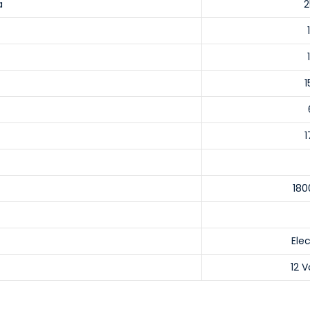
a
2
1
1
180
Ele
12 V