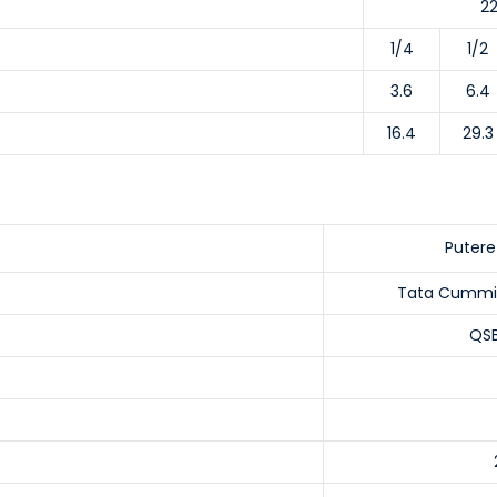
22
1/4
1/2
3.6
6.4
16.4
29.3
Putere
Tata Cummin
QS