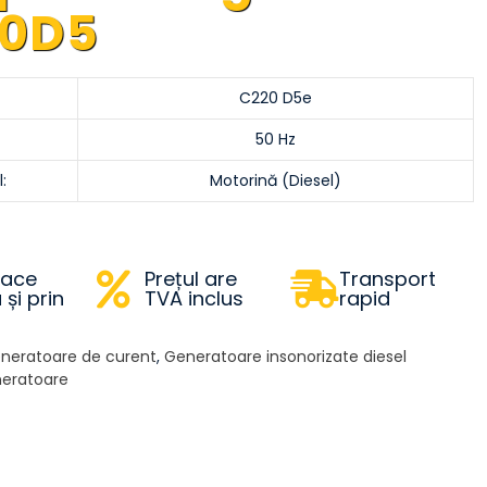
20D5
C220 D5e
50 Hz
:
Motorină (Diesel)
face
Prețul are
Transport
 și prin
TVA inclus
rapid
neratoare de curent
,
Generatoare insonorizate diesel
eratoare