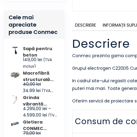
Cele mai
apreciate
DESCRIERE
INFORMAȚII SUP
produse Conmec
Descriere
Sapă pentru
beton
Conmec prezinta gama comple
149,00
lei
(TVA
inclus)
Grupul electrogen C220D5 Cumm
Macrofibră
structurală
In cadrul site-ului regasiti c
40,00
lei
CONMEC
puteri mai mari. Toate generat
Prețul
Prețul
34,99
lei
(TVA
FIBRES
inițial
curent
inclus)
Grinda
Oferim servicii de proiectare 
a
este:
vibrantă
4.299,00
lei
–
fost:
34,99 lei.
CONMEC
Interval
4.599,00
lei
(TVA
40,00 lei.
Maxscreed3
Consum de co
de
inclus)
Gletiera
prețuri:
CONMEC
79,00
lei
4.299,00 lei
355×114 mm