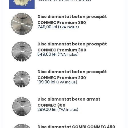
inițial
curent
a
este:
Disc diamantat beton proaspăt
fost:
14,99 lei.
CONMEC Premium 350
16,99 lei.
749,00
lei
(TVA inclus)
Disc diamantat beton proaspăt
CONMEC Premium 300
549,00
lei
(TVA inclus)
Disc diamantat beton proaspăt
CONMEC Premium 230
199,00
lei
(TVA inclus)
Disc diamantat beton armat
CONMEC 300
299,00
lei
(TVA inclus)
Disc diamantat COMBI CONMEC 450