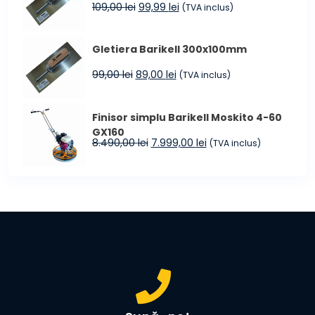
Prețul
Prețul
109,00
lei
99,99
lei
(TVA inclus)
inițial
curent
a
este:
Gletiera Barikell 300x100mm
fost:
99,99 lei.
109,00 lei.
Prețul
Prețul
99,00
lei
89,00
lei
(TVA inclus)
inițial
curent
a
este:
Finisor simplu Barikell Moskito 4-60
fost:
89,00 lei.
GX160
99,00 lei.
Prețul
Prețul
8.490,00
lei
7.999,00
lei
(TVA inclus)
inițial
curent
a
este:
fost:
7.999,00 lei.
8.490,00 lei.