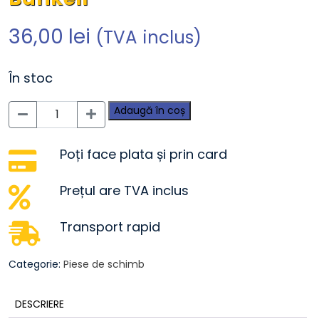
36,00
lei
(TVA inclus)
În stoc
Cantitate
Adaugă în coș
Cablu
acceleratie
4-
Poți face plata și prin card
120
Barikell
Prețul are TVA inclus
Transport rapid
Categorie:
Piese de schimb
DESCRIERE