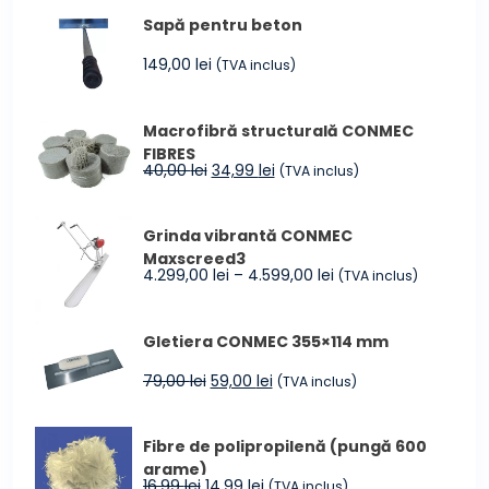
Sapă pentru beton
149,00
lei
(TVA inclus)
Macrofibră structurală CONMEC
FIBRES
Prețul
Prețul
40,00
lei
34,99
lei
(TVA inclus)
inițial
curent
a
este:
Grinda vibrantă CONMEC
fost:
34,99 lei.
Maxscreed3
40,00 lei.
Interval
4.299,00
lei
–
4.599,00
lei
(TVA inclus)
de
prețuri:
Gletiera CONMEC 355×114 mm
4.299,00 lei
până
Prețul
Prețul
79,00
lei
59,00
lei
(TVA inclus)
la
inițial
curent
4.599,00 lei
a
este:
Fibre de polipropilenă (pungă 600
fost:
59,00 lei.
grame)
79,00 lei.
Prețul
Prețul
16,99
lei
14,99
lei
(TVA inclus)