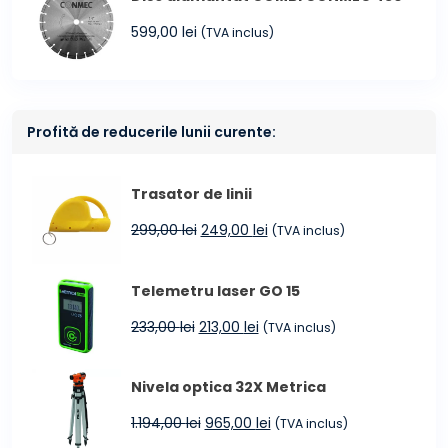
599,00
lei
(TVA inclus)
Profită de reducerile lunii curente:
Trasator de linii
Prețul
Prețul
299,00
lei
249,00
lei
(TVA inclus)
inițial
curent
a
este:
Telemetru laser GO 15
fost:
249,00 lei.
299,00 lei.
Prețul
Prețul
233,00
lei
213,00
lei
(TVA inclus)
inițial
curent
a
este:
Nivela optica 32X Metrica
fost:
213,00 lei.
233,00 lei.
Prețul
Prețul
1.194,00
lei
965,00
lei
(TVA inclus)
inițial
curent