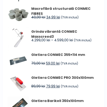
a
este:
Macrofibră structurală CONMEC
fost:
965,00 lei.
FIBRES
1.194,00 lei.
Prețul
Prețul
40,00
lei
34,99
lei
(TVA inclus)
inițial
curent
a
este:
Grinda vibrantă CONMEC
fost:
34,99 lei.
Maxscreed3
40,00 lei.
Interval
4.299,00
lei
–
4.599,00
lei
(TVA inclus)
de
prețuri:
Gletiera CONMEC 355×114 mm
4.299,00 lei
până
Prețul
Prețul
79,00
lei
59,00
lei
(TVA inclus)
la
inițial
curent
4.599,00 lei
a
este:
Gletiera CONMEC PRO 300x100mm
fost:
59,00 lei.
79,00 lei.
Prețul
Prețul
89,99
lei
79,99
lei
(TVA inclus)
inițial
curent
a
este:
Gletiera Barikell 360x100mm
fost:
79,99 lei.
89,99 lei.