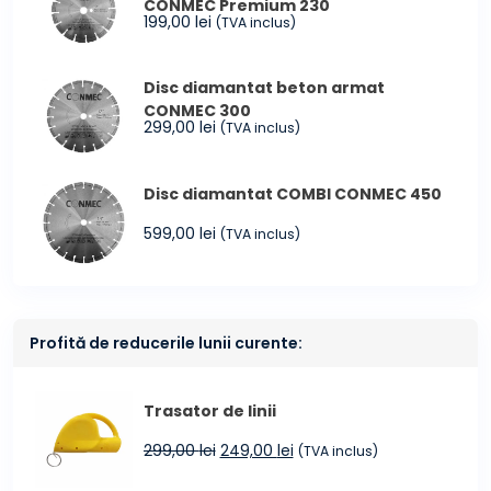
CONMEC Premium 230
199,00
lei
(TVA inclus)
Disc diamantat beton armat
CONMEC 300
299,00
lei
(TVA inclus)
Disc diamantat COMBI CONMEC 450
599,00
lei
(TVA inclus)
Profită de reducerile lunii curente:
Trasator de linii
Prețul
Prețul
299,00
lei
249,00
lei
(TVA inclus)
inițial
curent