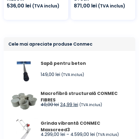
536,00
lei
871,00
lei
(TVA inclus)
(TVA inclus)
Cele mai apreciate produse Conmec
Sapă pentru beton
149,00
lei
(TVA inclus)
Macrofibră structurală CONMEC
FIBRES
Prețul
Prețul
40,00
lei
34,99
lei
(TVA inclus)
inițial
curent
a
este:
Grinda vibrantă CONMEC
fost:
34,99 lei.
Maxscreed3
40,00 lei.
Interval
4.299,00
lei
–
4.599,00
lei
(TVA inclus)