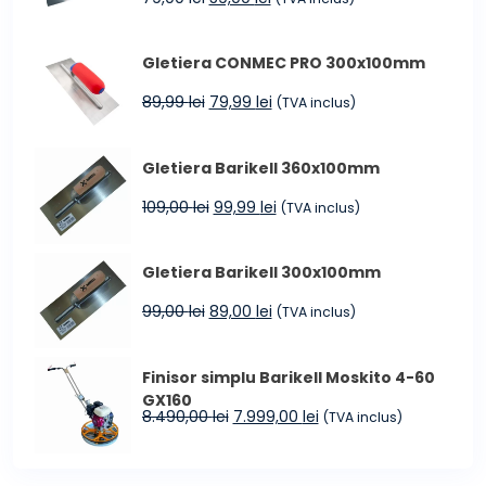
la
inițial
curent
4.599,00 lei
a
este:
Gletiera CONMEC PRO 300x100mm
fost:
59,00 lei.
79,00 lei.
Prețul
Prețul
89,99
lei
79,99
lei
(TVA inclus)
inițial
curent
a
este:
Gletiera Barikell 360x100mm
fost:
79,99 lei.
89,99 lei.
Prețul
Prețul
109,00
lei
99,99
lei
(TVA inclus)
inițial
curent
a
este:
Gletiera Barikell 300x100mm
fost:
99,99 lei.
109,00 lei.
Prețul
Prețul
99,00
lei
89,00
lei
(TVA inclus)
inițial
curent
a
este:
Finisor simplu Barikell Moskito 4-60
fost:
89,00 lei.
GX160
99,00 lei.
Prețul
Prețul
8.490,00
lei
7.999,00
lei
(TVA inclus)
inițial
curent
a
este:
fost:
7.999,00 lei.