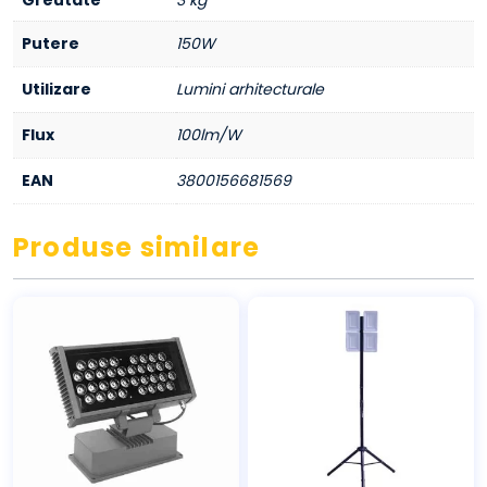
Putere
150W
Utilizare
Lumini arhitecturale
Flux
100lm/W
EAN
3800156681569
Produse similare