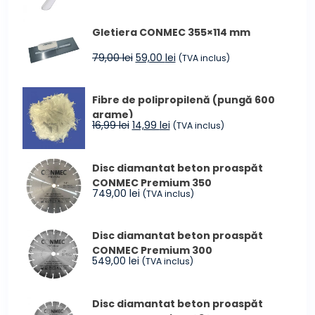
de
prețuri:
Gletiera CONMEC 355×114 mm
4.299,00 lei
până
Prețul
Prețul
79,00
lei
59,00
lei
(TVA inclus)
la
inițial
curent
4.599,00 lei
a
este:
Fibre de polipropilenă (pungă 600
fost:
59,00 lei.
grame)
79,00 lei.
Prețul
Prețul
16,99
lei
14,99
lei
(TVA inclus)
inițial
curent
a
este:
Disc diamantat beton proaspăt
fost:
14,99 lei.
CONMEC Premium 350
16,99 lei.
749,00
lei
(TVA inclus)
Disc diamantat beton proaspăt
CONMEC Premium 300
549,00
lei
(TVA inclus)
Disc diamantat beton proaspăt