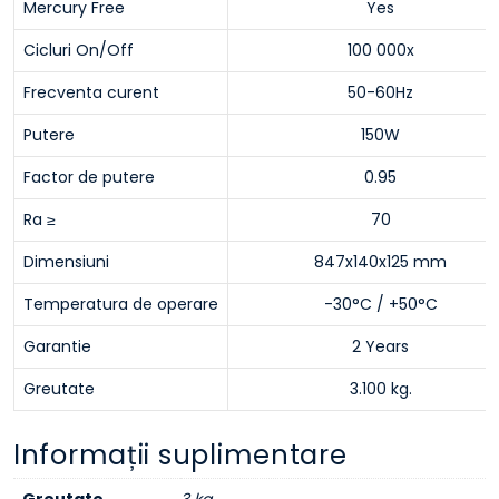
Mercury Free
Yes
Cicluri On/Off
100 000x
Frecventa curent
50-60Hz
Putere
150W
Factor de putere
0.95
Ra ≥
70
Dimensiuni
847x140x125 mm
Temperatura de operare
-30°C / +50°C
Garantie
2 Years
Greutate
3.100 kg.
Informații suplimentare
Greutate
3 kg