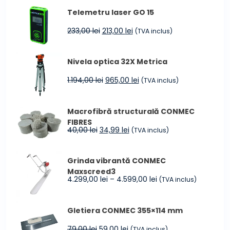
a
este:
Telemetru laser GO 15
fost:
249,00 lei.
299,00 lei.
Prețul
Prețul
233,00
lei
213,00
lei
(TVA inclus)
inițial
curent
a
este:
Nivela optica 32X Metrica
fost:
213,00 lei.
233,00 lei.
Prețul
Prețul
1.194,00
lei
965,00
lei
(TVA inclus)
inițial
curent
a
este:
Macrofibră structurală CONMEC
fost:
965,00 lei.
FIBRES
1.194,00 lei.
Prețul
Prețul
40,00
lei
34,99
lei
(TVA inclus)
inițial
curent
a
este:
Grinda vibrantă CONMEC
fost:
34,99 lei.
Maxscreed3
40,00 lei.
Interval
4.299,00
lei
–
4.599,00
lei
(TVA inclus)
de
prețuri:
Gletiera CONMEC 355×114 mm
4.299,00 lei
până
Prețul
Prețul
79,00
lei
59,00
lei
(TVA inclus)