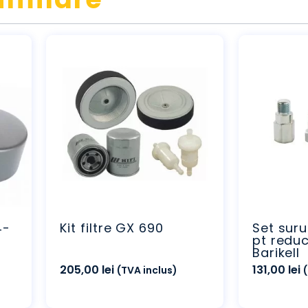
4-
Kit filtre GX 690
Set suru
pt reduc
Barikell
205,00
lei
131,00
lei
(TVA inclus)