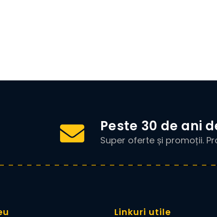
!
Peste 30 de ani d
Super oferte și promoții. P
eu
Linkuri utile