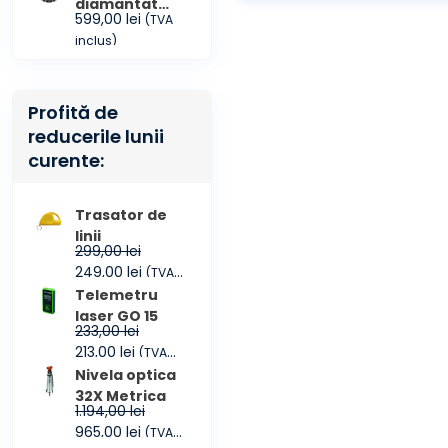
diamantat
599,00
lei
(TVA
COMBI
inclus)
CONMEC 450
Profită de
reducerile lunii
curente:
Trasator de
linii
299,00
lei
Prețul
Prețul
249,00
lei
(TVA
inițial
curent
inclus)
Telemetru
a
este:
laser GO 15
233,00
lei
fost:
249,00 lei.
Prețul
Prețul
213,00
lei
(TVA
299,00 lei.
inițial
curent
inclus)
Nivela optica
a
este:
32X Metrica
1.194,00
lei
fost:
213,00 lei.
Prețul
Prețul
965,00
lei
(TVA
233,00 lei.