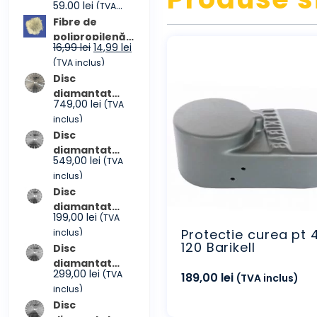
Prețul
Prețul
59,00
lei
(TVA
până
inițial
curent
inclus)
Fibre de
la
a
este:
polipropilenă
4.599,00 lei
Prețul
Prețul
16,99
lei
14,99
lei
fost:
59,00 lei.
(pungă 600
inițial
curent
(TVA inclus)
79,00 lei.
grame)
a
este:
Disc
fost:
14,99 lei.
diamantat
749,00
lei
(TVA
16,99 lei.
beton
inclus)
proaspăt
Disc
CONMEC
diamantat
Premium 350
549,00
lei
(TVA
beton
inclus)
proaspăt
Disc
CONMEC
diamantat
Premium 300
199,00
lei
(TVA
beton
Protectie curea pt 
inclus)
proaspăt
120 Barikell
Disc
CONMEC
diamantat
Premium 230
299,00
lei
(TVA
189,00
lei
beton armat
(TVA inclus)
inclus)
CONMEC 300
Disc