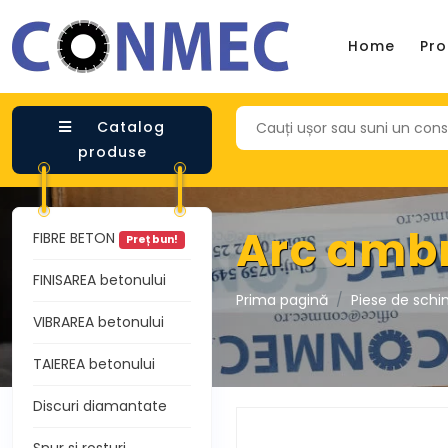
Home
Pr
Catalog
produse
Arc ambr
FIBRE BETON
Preț bun!
FINISAREA betonului
Prima pagină
Piese de sch
VIBRAREA betonului
TAIEREA betonului
Discuri diamantate