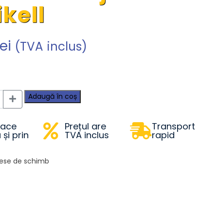
ikell
lei
(TVA inclus)
Adaugă în coș
face
Prețul are
Transport
 și prin
TVA inclus
rapid
iese de schimb