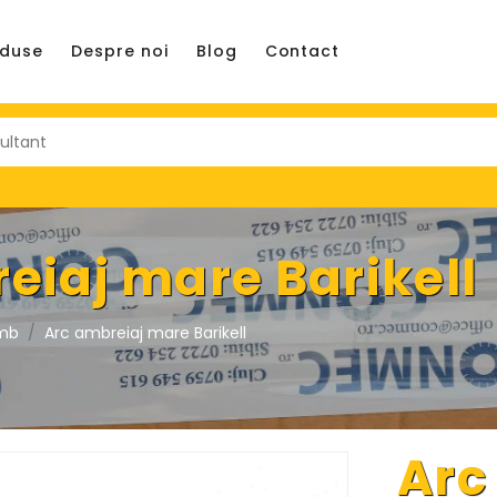
oduse
Despre noi
Blog
Contact
eiaj mare Barikell
imb
Arc ambreiaj mare Barikell
Arc