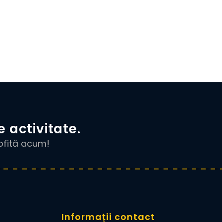
e activitate.
rofită acum!
Informații contact