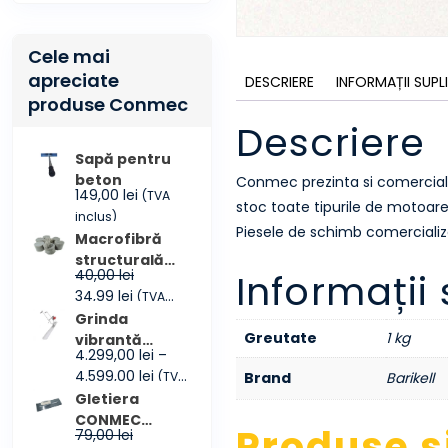
Cele mai
apreciate
DESCRIERE
INFORMAȚII SUP
produse Conmec
Descriere
Sapă pentru
beton
Conmec prezinta si comerciali
149,00
lei
(TVA
stoc toate tipurile de motoare
inclus)
Piesele de schimb comercializa
Macrofibră
structurală
Informații
40,00
lei
CONMEC
Prețul
Prețul
34,99
lei
(TVA
FIBRES
inițial
curent
inclus)
Grinda
a
este:
Greutate
1 kg
vibrantă
4.299,00
lei
–
fost:
34,99 lei.
CONMEC
Interval
4.599,00
lei
Brand
Barikell
(TVA
40,00 lei.
Maxscreed3
de
inclus)
Gletiera
prețuri:
CONMEC
Produse s
79,00
lei
4.299,00 lei
355×114 mm