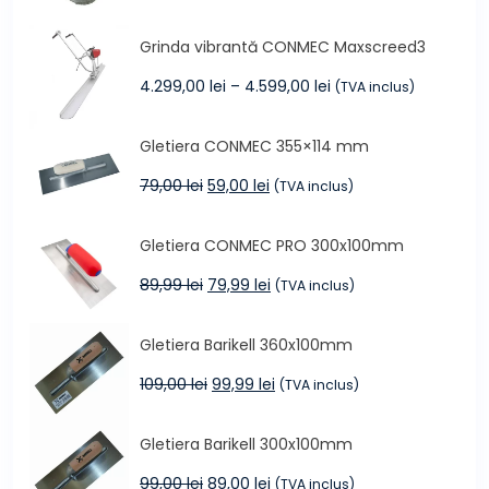
inițial
curent
a
este:
Grinda vibrantă CONMEC Maxscreed3
fost:
34,99 lei.
40,00 lei.
Interval
4.299,00
lei
–
4.599,00
lei
(TVA inclus)
de
prețuri:
Gletiera CONMEC 355×114 mm
4.299,00 lei
până
Prețul
Prețul
79,00
lei
59,00
lei
(TVA inclus)
la
inițial
curent
4.599,00 lei
a
este:
Gletiera CONMEC PRO 300x100mm
fost:
59,00 lei.
79,00 lei.
Prețul
Prețul
89,99
lei
79,99
lei
(TVA inclus)
inițial
curent
a
este:
Gletiera Barikell 360x100mm
fost:
79,99 lei.
89,99 lei.
Prețul
Prețul
109,00
lei
99,99
lei
(TVA inclus)
inițial
curent
a
este:
Gletiera Barikell 300x100mm
fost:
99,99 lei.
109,00 lei.
Prețul
Prețul
99,00
lei
89,00
lei
(TVA inclus)