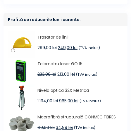
Profită de reducerile lunii curente:
Trasator de linii
Prețul
Prețul
299,00
lei
249,00
lei
(TVA inclus)
inițial
curent
a
este:
Telemetru laser GO 15
fost:
249,00 lei.
299,00 lei.
Prețul
Prețul
233,00
lei
213,00
lei
(TVA inclus)
inițial
curent
a
este:
Nivela optica 32X Metrica
fost:
213,00 lei.
233,00 lei.
Prețul
Prețul
1.194,00
lei
965,00
lei
(TVA inclus)
inițial
curent
a
este:
Macrofibră structurală CONMEC FIBRES
fost:
965,00 lei.
1.194,00 lei.
Prețul
Prețul
40,00
lei
34,99
lei
(TVA inclus)