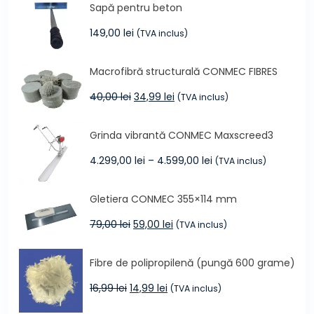
Sapă pentru beton
149,00
lei
(TVA inclus)
Macrofibră structurală CONMEC FIBRES
Prețul
Prețul
40,00
lei
34,99
lei
(TVA inclus)
inițial
curent
a
este:
Grinda vibrantă CONMEC Maxscreed3
fost:
34,99 lei.
40,00 lei.
Interval
4.299,00
lei
–
4.599,00
lei
(TVA inclus)
de
prețuri:
Gletiera CONMEC 355×114 mm
4.299,00 lei
până
Prețul
Prețul
79,00
lei
59,00
lei
(TVA inclus)
la
inițial
curent
4.599,00 lei
a
este:
Fibre de polipropilenă (pungă 600 grame)
fost:
59,00 lei.
79,00 lei.
Prețul
Prețul
16,99
lei
14,99
lei
(TVA inclus)
inițial
curent