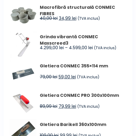
a
este:
Macrofibră structurală CONMEC
fost:
965,00 lei.
FIBRES
1.194,00 lei.
Prețul
Prețul
40,00
lei
34,99
lei
(TVA inclus)
inițial
curent
a
este:
Grinda vibrantă CONMEC
fost:
34,99 lei.
Maxscreed3
40,00 lei.
Interval
4.299,00
lei
–
4.599,00
lei
(TVA inclus)
de
prețuri:
Gletiera CONMEC 355×114 mm
4.299,00 lei
până
Prețul
Prețul
79,00
lei
59,00
lei
(TVA inclus)
la
inițial
curent
4.599,00 lei
a
este:
Gletiera CONMEC PRO 300x100mm
fost:
59,00 lei.
79,00 lei.
Prețul
Prețul
89,99
lei
79,99
lei
(TVA inclus)
inițial
curent
a
este:
Gletiera Barikell 360x100mm
fost:
79,99 lei.
89,99 lei.
Prețul
Prețul
109,00
lei
99,99
lei
(TVA inclus)