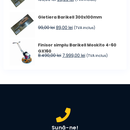
inițial
curent
a
este:
Gletiera Barikell 300x100mm
fost:
99,99 lei.
109,00 lei.
Prețul
Prețul
99,00
lei
89,00
lei
(TVA inclus)
inițial
curent
a
este:
Finisor simplu Barikell Moskito 4-60
fost:
89,00 lei.
GX160
99,00 lei.
Prețul
Prețul
8.490,00
lei
7.999,00
lei
(TVA inclus)
inițial
curent
a
este:
fost:
7.999,00 lei.
8.490,00 lei.
Sună-ne!