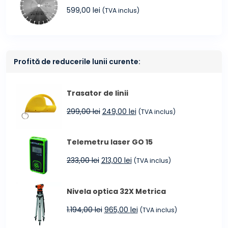
599,00
lei
(TVA inclus)
Profită de reducerile lunii curente:
Trasator de linii
Prețul
Prețul
299,00
lei
249,00
lei
(TVA inclus)
inițial
curent
a
este:
Telemetru laser GO 15
fost:
249,00 lei.
299,00 lei.
Prețul
Prețul
233,00
lei
213,00
lei
(TVA inclus)
inițial
curent
a
este:
Nivela optica 32X Metrica
fost:
213,00 lei.
233,00 lei.
Prețul
Prețul
1.194,00
lei
965,00
lei
(TVA inclus)
inițial
curent