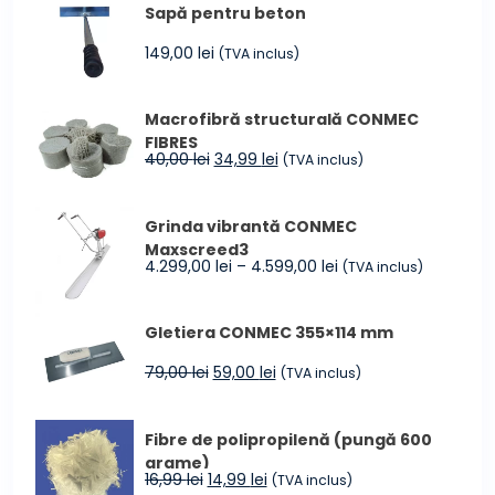
Sapă pentru beton
149,00
lei
(TVA inclus)
Macrofibră structurală CONMEC
FIBRES
Prețul
Prețul
40,00
lei
34,99
lei
(TVA inclus)
inițial
curent
a
este:
Grinda vibrantă CONMEC
fost:
34,99 lei.
Maxscreed3
40,00 lei.
Interval
4.299,00
lei
–
4.599,00
lei
(TVA inclus)
de
prețuri:
Gletiera CONMEC 355×114 mm
4.299,00 lei
până
Prețul
Prețul
79,00
lei
59,00
lei
(TVA inclus)
la
inițial
curent
4.599,00 lei
a
este:
Fibre de polipropilenă (pungă 600
fost:
59,00 lei.
grame)
79,00 lei.
Prețul
Prețul
16,99
lei
14,99
lei
(TVA inclus)