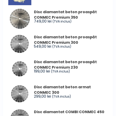
inițial
curent
a
este:
Disc diamantat beton proaspăt
fost:
14,99 lei.
CONMEC Premium 350
16,99 lei.
749,00
lei
(TVA inclus)
Disc diamantat beton proaspăt
CONMEC Premium 300
549,00
lei
(TVA inclus)
Disc diamantat beton proaspăt
CONMEC Premium 230
199,00
lei
(TVA inclus)
Disc diamantat beton armat
CONMEC 300
299,00
lei
(TVA inclus)
Disc diamantat COMBI CONMEC 450