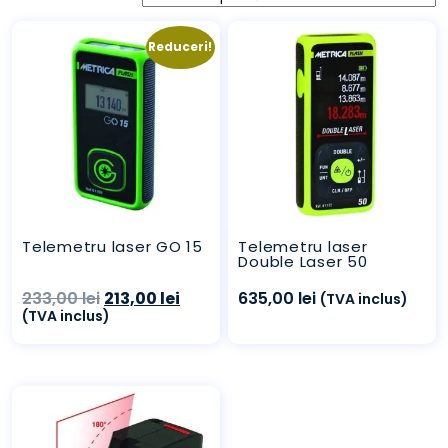
Reduceri!
Telemetru laser GO 15
Telemetru laser
Double Laser 50
Prețul
Prețul
233,00
lei
213,00
lei
635,00
lei
(TVA inclus)
inițial
curent
(TVA inclus)
a
este:
fost:
213,00 lei.
233,00 lei.