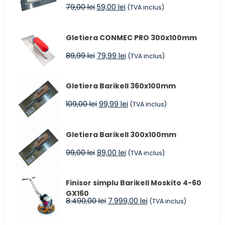
până
Prețul
Prețul
79,00
lei
59,00
lei
(TVA inclus)
la
inițial
curent
4.599,00 lei
a
este:
Gletiera CONMEC PRO 300x100mm
fost:
59,00 lei.
79,00 lei.
Prețul
Prețul
89,99
lei
79,99
lei
(TVA inclus)
inițial
curent
a
este:
Gletiera Barikell 360x100mm
fost:
79,99 lei.
89,99 lei.
Prețul
Prețul
109,00
lei
99,99
lei
(TVA inclus)
inițial
curent
a
este:
Gletiera Barikell 300x100mm
fost:
99,99 lei.
109,00 lei.
Prețul
Prețul
99,00
lei
89,00
lei
(TVA inclus)
inițial
curent
a
este:
Finisor simplu Barikell Moskito 4-60
fost:
89,00 lei.
GX160
99,00 lei.
Prețul
Prețul
8.490,00
lei
7.999,00
lei
(TVA inclus)
inițial
curent
a
este: