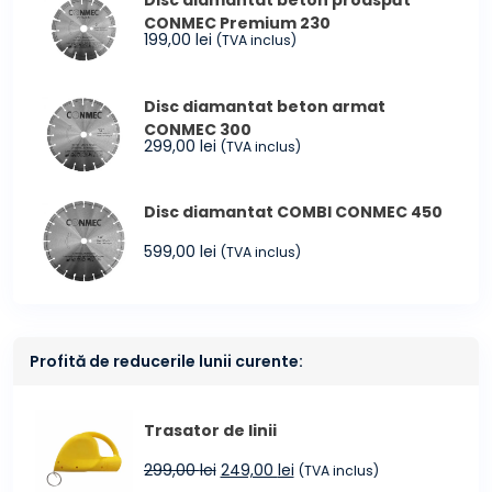
Disc diamantat beton proaspăt
CONMEC Premium 230
199,00
lei
(TVA inclus)
Disc diamantat beton armat
CONMEC 300
299,00
lei
(TVA inclus)
Disc diamantat COMBI CONMEC 450
599,00
lei
(TVA inclus)
Profită de reducerile lunii curente:
Trasator de linii
Prețul
Prețul
299,00
lei
249,00
lei
(TVA inclus)
inițial
curent