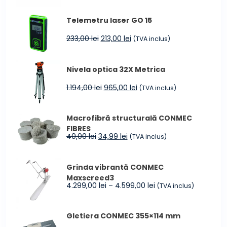
a
este:
Telemetru laser GO 15
fost:
249,00 lei.
299,00 lei.
Prețul
Prețul
233,00
lei
213,00
lei
(TVA inclus)
inițial
curent
a
este:
Nivela optica 32X Metrica
fost:
213,00 lei.
233,00 lei.
Prețul
Prețul
1.194,00
lei
965,00
lei
(TVA inclus)
inițial
curent
a
este:
Macrofibră structurală CONMEC
fost:
965,00 lei.
FIBRES
1.194,00 lei.
Prețul
Prețul
40,00
lei
34,99
lei
(TVA inclus)
inițial
curent
a
este:
Grinda vibrantă CONMEC
fost:
34,99 lei.
Maxscreed3
40,00 lei.
Interval
4.299,00
lei
–
4.599,00
lei
(TVA inclus)
de
prețuri:
Gletiera CONMEC 355×114 mm
4.299,00 lei