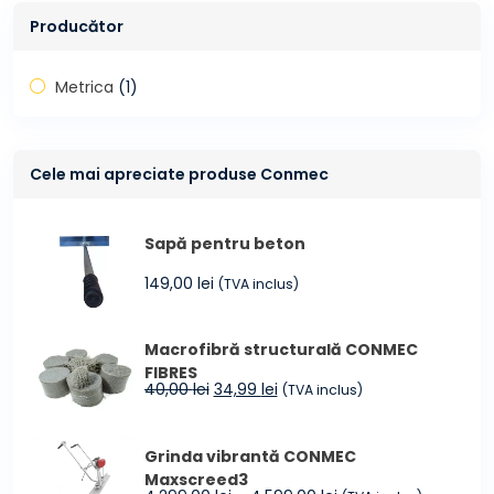
Producător
Metrica
(1)
Cele mai apreciate produse Conmec
Sapă pentru beton
149,00
lei
(TVA inclus)
Macrofibră structurală CONMEC
FIBRES
Prețul
Prețul
40,00
lei
34,99
lei
(TVA inclus)
inițial
curent
a
este:
Grinda vibrantă CONMEC
fost:
34,99 lei.
Maxscreed3
40,00 lei.