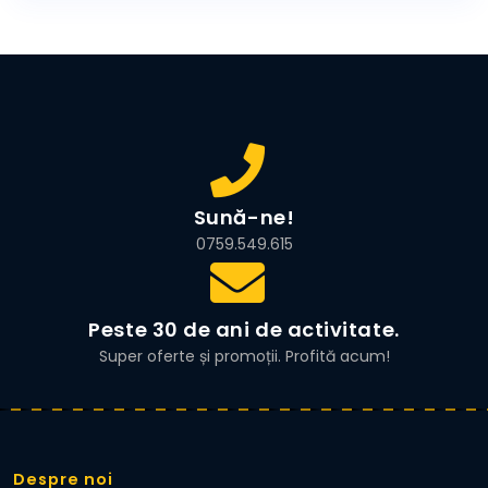
fost:
7.999,00 lei.
8.490,00 lei.
Sună-ne!
0759.549.615
Peste 30 de ani de activitate.
Super oferte și promoții. Profită acum!
Despre noi