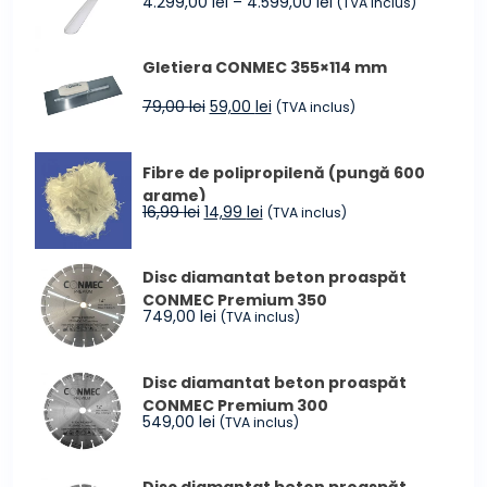
Interval
4.299,00
lei
–
4.599,00
lei
(TVA inclus)
de
prețuri:
Gletiera CONMEC 355×114 mm
4.299,00 lei
până
Prețul
Prețul
79,00
lei
59,00
lei
(TVA inclus)
la
inițial
curent
4.599,00 lei
a
este:
Fibre de polipropilenă (pungă 600
fost:
59,00 lei.
grame)
79,00 lei.
Prețul
Prețul
16,99
lei
14,99
lei
(TVA inclus)
inițial
curent
a
este:
Disc diamantat beton proaspăt
fost:
14,99 lei.
CONMEC Premium 350
16,99 lei.
749,00
lei
(TVA inclus)
Disc diamantat beton proaspăt
CONMEC Premium 300
549,00
lei
(TVA inclus)