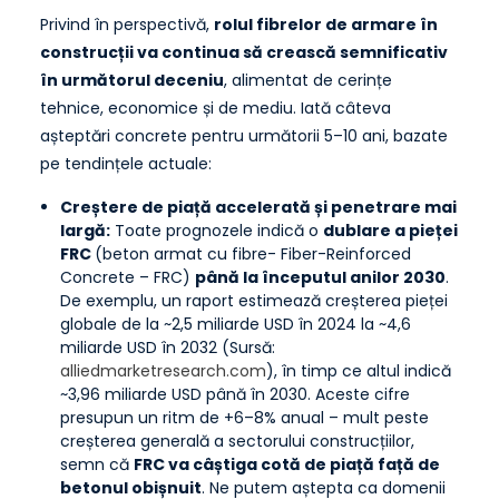
Privind în perspectivă,
rolul fibrelor de armare în
construcții va continua să crească semnificativ
în următorul deceniu
, alimentat de cerințe
tehnice, economice și de mediu. Iată câteva
așteptări concrete pentru următorii 5–10 ani, bazate
pe tendințele actuale:
Creștere de piață accelerată și penetrare mai
largă:
Toate prognozele indică o
dublare a pieței
FRC
(beton armat cu fibre- Fiber-Reinforced
Concrete – FRC)
până la începutul anilor 2030
.
De exemplu, un raport estimează creșterea pieței
globale de la ~2,5 miliarde USD în 2024 la ~4,6
miliarde USD în 2032 (Sursă:
alliedmarketresearch.com
), în timp ce altul indică
~3,96 miliarde USD până în 2030. Aceste cifre
presupun un ritm de +6–8% anual – mult peste
creșterea generală a sectorului construcțiilor,
semn că
FRC va câștiga cotă de piață față de
betonul obișnuit
. Ne putem aștepta ca domenii