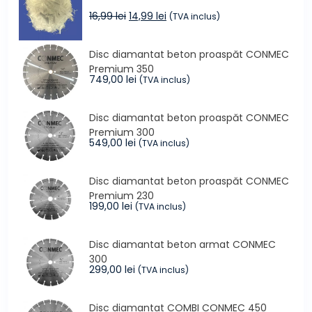
79,00 lei.
Prețul
Prețul
16,99
lei
14,99
lei
(TVA inclus)
inițial
curent
a
este:
Disc diamantat beton proaspăt CONMEC
fost:
14,99 lei.
Premium 350
16,99 lei.
749,00
lei
(TVA inclus)
Disc diamantat beton proaspăt CONMEC
Premium 300
549,00
lei
(TVA inclus)
Disc diamantat beton proaspăt CONMEC
Premium 230
199,00
lei
(TVA inclus)
Disc diamantat beton armat CONMEC
300
299,00
lei
(TVA inclus)
Disc diamantat COMBI CONMEC 450