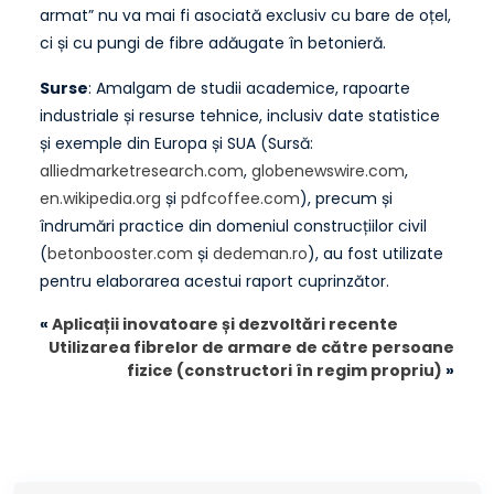
armat” nu va mai fi asociată exclusiv cu bare de oțel,
ci și cu pungi de fibre adăugate în betonieră.
Surse
: Amalgam de studii academice, rapoarte
industriale și resurse tehnice, inclusiv date statistice
și exemple din Europa și SUA (Sursă:
alliedmarketresearch.com
,
globenewswire.com
,
en.wikipedia.org
și
pdfcoffee.com
), precum și
îndrumări practice din domeniul construcțiilor civil
(
betonbooster.com
și
dedeman.ro
), au fost utilizate
pentru elaborarea acestui raport cuprinzător.
«
Aplicații inovatoare și dezvoltări recente
Utilizarea fibrelor de armare de către persoane
fizice (constructori în regim propriu)
»