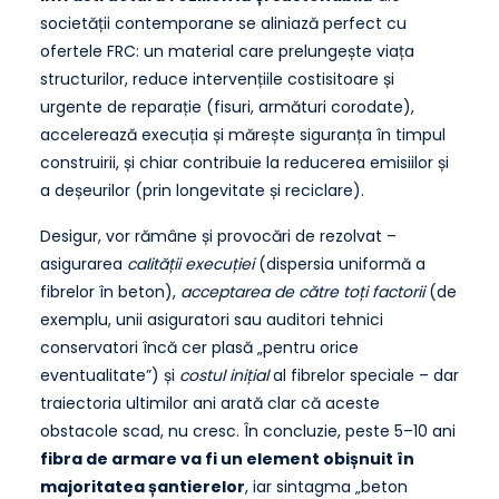
societății contemporane se aliniază perfect cu
ofertele FRC: un material care prelungește viața
structurilor, reduce intervențiile costisitoare și
urgente de reparație (fisuri, armături corodate),
accelerează execuția și mărește siguranța în timpul
construirii, și chiar contribuie la reducerea emisiilor și
a deșeurilor (prin longevitate și reciclare).
Desigur, vor rămâne și provocări de rezolvat –
asigurarea
calității execuției
(dispersia uniformă a
fibrelor în beton),
acceptarea de către toți factorii
(de
exemplu, unii asiguratori sau auditori tehnici
conservatori încă cer plasă „pentru orice
eventualitate”) și
costul inițial
al fibrelor speciale – dar
traiectoria ultimilor ani arată clar că aceste
obstacole scad, nu cresc. În concluzie, peste 5–10 ani
fibra de armare va fi un element obișnuit în
majoritatea șantierelor
, iar sintagma „beton