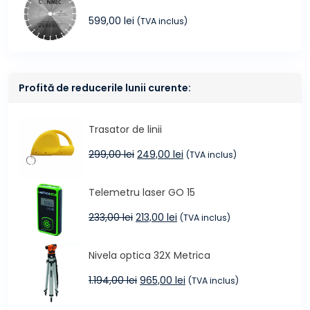
599,00
lei
(TVA inclus)
Profită de reducerile lunii curente:
Trasator de linii
Prețul
Prețul
299,00
lei
249,00
lei
(TVA inclus)
inițial
curent
a
este:
Telemetru laser GO 15
fost:
249,00 lei.
299,00 lei.
Prețul
Prețul
233,00
lei
213,00
lei
(TVA inclus)
inițial
curent
a
este:
Nivela optica 32X Metrica
fost:
213,00 lei.
233,00 lei.
Prețul
Prețul
1.194,00
lei
965,00
lei
(TVA inclus)
inițial
curent
a
este: