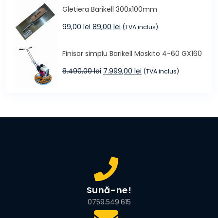
a
este:
Gletiera Barikell 300x100mm
fost:
99,99 lei.
109,00 lei.
Prețul
Prețul
99,00
lei
89,00
lei
(TVA inclus)
inițial
curent
a
este:
Finisor simplu Barikell Moskito 4-60 GX160
fost:
89,00 lei.
99,00 lei.
Prețul
Prețul
8.490,00
lei
7.999,00
lei
(TVA inclus)
inițial
curent
a
este:
fost:
7.999,00 lei.
8.490,00 lei.
Sună-ne!
0759.549.615