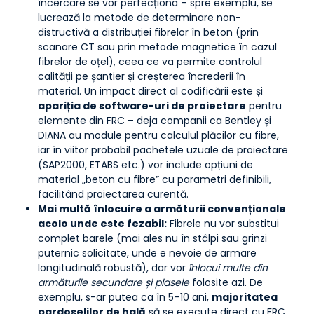
încercare se vor perfecționa – spre exemplu, se
lucrează la metode de determinare non-
distructivă a distribuției fibrelor în beton (prin
scanare CT sau prin metode magnetice în cazul
fibrelor de oțel), ceea ce va permite controlul
calității pe șantier și creșterea încrederii în
material. Un impact direct al codificării este și
apariția de software-uri de proiectare
pentru
elemente din FRC – deja companii ca Bentley și
DIANA au module pentru calculul plăcilor cu fibre,
iar în viitor probabil pachetele uzuale de proiectare
(SAP2000, ETABS etc.) vor include opțiuni de
material „beton cu fibre” cu parametri definibili,
facilitând proiectarea curentă.
Mai multă înlocuire a armăturii convenționale
acolo unde este fezabil:
Fibrele nu vor substitui
complet barele (mai ales nu în stâlpi sau grinzi
puternic solicitate, unde e nevoie de armare
longitudinală robustă), dar vor
înlocui multe din
armăturile secundare și plasele
folosite azi. De
exemplu, s-ar putea ca în 5–10 ani,
majoritatea
pardoselilor de hală
să se execute direct cu FRC