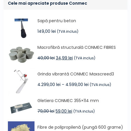
Cele mai apreciate produse Conmec
Sapă pentru beton
149,00
lei
(TVA inclus)
Macrofibră structurală CONMEC FIBRES
Prețul
Prețul
40,00
lei
34,99
lei
(TVA inclus)
inițial
curent
a
este:
Grinda vibrantă CONMEC Maxscreed3
fost:
34,99 lei.
40,00 lei.
Interval
4.299,00
lei
–
4.599,00
lei
(TVA inclus)
de
prețuri:
Gletiera CONMEC 355×114 mm
4.299,00 lei
până
Prețul
Prețul
79,00
lei
59,00
lei
(TVA inclus)
la
inițial
curent
4.599,00 lei
a
este:
Fibre de polipropilenă (pungă 600 grame)
fost:
59,00 lei.