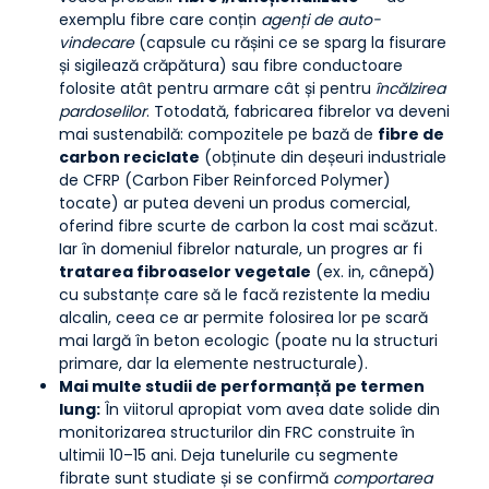
exemplu fibre care conțin
agenți de auto-
vindecare
(capsule cu rășini ce se sparg la fisurare
și sigilează crăpătura) sau fibre conductoare
folosite atât pentru armare cât și pentru
încălzirea
pardoselilor
. Totodată, fabricarea fibrelor va deveni
mai sustenabilă: compozitele pe bază de
fibre de
carbon reciclate
(obținute din deșeuri industriale
de CFRP (Carbon Fiber Reinforced Polymer)
tocate) ar putea deveni un produs comercial,
oferind fibre scurte de carbon la cost mai scăzut.
Iar în domeniul fibrelor naturale, un progres ar fi
tratarea fibroaselor vegetale
(ex. in, cânepă)
cu substanțe care să le facă rezistente la mediu
alcalin, ceea ce ar permite folosirea lor pe scară
mai largă în beton ecologic (poate nu la structuri
primare, dar la elemente nestructurale).
Mai multe studii de performanță pe termen
lung:
În viitorul apropiat vom avea date solide din
monitorizarea structurilor din FRC construite în
ultimii 10–15 ani. Deja tunelurile cu segmente
fibrate sunt studiate și se confirmă
comportarea