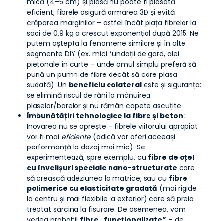
mică (4–5 cm) și plasă nu poate fi plasată
eficient; fibrele asigură armarea 3D și evită
crăparea marginilor – astfel încât piața fibrelor la
saci de 0,9 kg a crescut exponențial după 2015. Ne
putem aștepta la fenomene similare și în alte
segmente DIY (ex. mici fundații de gard, alei
pietonale în curte – unde omul simplu preferă să
pună un pumn de fibre decât să care plasa
sudată). Un
beneficiu colateral
este și siguranța:
se elimină riscul de răni la mânuirea
plaselor/barelor și nu rămân capete ascuțite.
Îmbunătățiri tehnologice la fibre și beton:
Inovarea nu se oprește – fibrele viitorului apropiat
vor fi mai
eficiente
(adică vor oferi aceeași
performanță la dozaj mai mic). Se
experimentează, spre exemplu, cu
fibre de oțel
cu învelișuri speciale nano-structurate
care
să crească adeziunea la matrice, sau cu
fibre
polimerice cu elasticitate gradată
(mai rigide
la centru și mai flexibile la exterior) care să preia
treptat sarcina la fisurare. De asemenea, vom
vedea probabil
fibre „funcționalizate”
– de