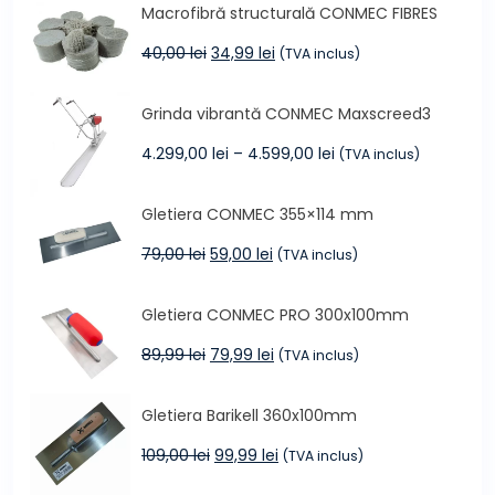
Macrofibră structurală CONMEC FIBRES
fost:
965,00 lei.
1.194,00 lei.
Prețul
Prețul
40,00
lei
34,99
lei
(TVA inclus)
inițial
curent
a
este:
Grinda vibrantă CONMEC Maxscreed3
fost:
34,99 lei.
40,00 lei.
Interval
4.299,00
lei
–
4.599,00
lei
(TVA inclus)
de
prețuri:
Gletiera CONMEC 355×114 mm
4.299,00 lei
până
Prețul
Prețul
79,00
lei
59,00
lei
(TVA inclus)
la
inițial
curent
4.599,00 lei
a
este:
Gletiera CONMEC PRO 300x100mm
fost:
59,00 lei.
79,00 lei.
Prețul
Prețul
89,99
lei
79,99
lei
(TVA inclus)
inițial
curent
a
este:
Gletiera Barikell 360x100mm
fost:
79,99 lei.
89,99 lei.
Prețul
Prețul
109,00
lei
99,99
lei
(TVA inclus)
inițial
curent