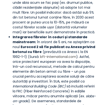
unde abia acum se fac pași (ex. drumuri publice,
clădiri rezidențiale obișnuite) să adopte tot mai
mult fibre. Un posibil indicator: dacă astăzi sub 5%
din tot betonul turnat conține fibre, în 2030 acest
procent ar putea urca la 10–15%, pe măsură ce
costul fibrelor scade ușor (datorită volumelor
mari) iar beneficiile sunt demonstrate în practică.
Integrarea fibrelor în coduri și standarde
mainstream:
În orizont de 5 ani, ne așteptăm ca
noul
Eurocod 2 să fie publicat cu Anexa privind
betonul cu fibre
(prevăzută ca Anexa L la EN
1992-1-1) (Sursă:
bft-international.com
). Astfel,
orice proiectant european va avea la dispoziție,
într-un cod recunoscut, metode de calcul pentru
elemente din beton armat cu fibre – un pas
crucial pentru acceptarea acestei soluții de către
autorități și investitori. În SUA, este posibil ca
International Building Code (IBC)
să includă referiri
la FRC (Fiber Reinforced Concrete) în edițiile
viitoare, măcar pentru anumite aplicații (ex.
slabs-
on-grade
). De asemenea, standardele de