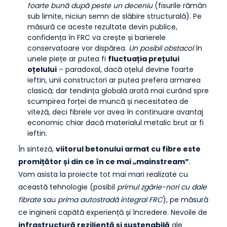
foarte bună după peste un deceniu
(fisurile rămân
sub limite, niciun semn de slăbire structurală). Pe
măsură ce aceste rezultate devin publice,
confidența în FRC va crește și barierele
conservatoare vor dispărea.
Un posibil obstacol
în
unele piețe ar putea fi
fluctuația prețului
oțelului
– paradoxal, dacă oțelul devine foarte
ieftin, unii constructori ar putea prefera armarea
clasică; dar tendința globală arată mai curând spre
scumpirea forței de muncă și necesitatea de
viteză, deci fibrele vor avea în continuare avantaj
economic chiar dacă materialul metalic brut ar fi
ieftin.
În sinteză,
viitorul betonului armat cu fibre este
promițător și din ce în ce mai „mainstream”
.
Vom asista la proiecte tot mai mari realizate cu
această tehnologie (posibil
primul zgârie-nori cu dale
fibrate
sau
prima autostradă integral FRC
), pe măsură
ce inginerii capătă experiență și încredere. Nevoile de
infrastructură rezilientă și sustenabilă
ale