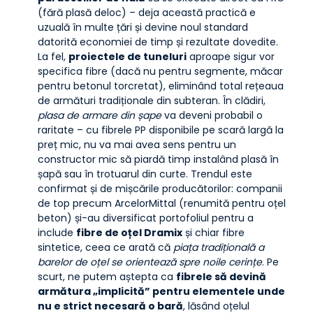
(fără plasă deloc) – deja această practică e
uzuală în multe țări și devine noul standard
datorită economiei de timp și rezultate dovedite.
La fel,
proiectele de tuneluri
aproape sigur vor
specifica fibre (dacă nu pentru segmente, măcar
pentru betonul torcretat), eliminând total rețeaua
de armături tradiționale din subteran. În clădiri,
plasa de armare din șape
va deveni probabil o
raritate – cu fibrele PP disponibile pe scară largă la
preț mic, nu va mai avea sens pentru un
constructor mic să piardă timp instalând plasă în
șapă sau în trotuarul din curte. Trendul este
confirmat și de mișcările producătorilor: companii
de top precum ArcelorMittal (renumită pentru oțel
beton) și-au diversificat portofoliul pentru a
include
fibre de oțel Dramix
și chiar fibre
sintetice, ceea ce arată că
piața tradițională a
barelor de oțel se orientează spre noile cerințe
. Pe
scurt, ne putem aștepta ca
fibrele să devină
armătura „implicită” pentru elementele unde
nu e strict necesară o bară
, lăsând oțelul