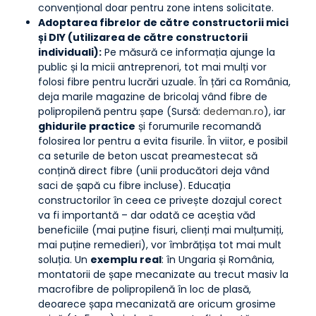
convențional doar pentru zone intens solicitate.
Adoptarea fibrelor de către constructorii mici
și DIY (utilizarea de către constructorii
individuali):
Pe măsură ce informația ajunge la
public și la micii antreprenori, tot mai mulți vor
folosi fibre pentru lucrări uzuale. În țări ca România,
deja marile magazine de bricolaj vând fibre de
polipropilenă pentru șape (Sursă:
dedeman.ro
), iar
ghidurile practice
și forumurile recomandă
folosirea lor pentru a evita fisurile. În viitor, e posibil
ca seturile de beton uscat preamestecat să
conțină direct fibre (unii producători deja vând
saci de șapă cu fibre incluse). Educația
constructorilor în ceea ce privește dozajul corect
va fi importantă – dar odată ce aceștia văd
beneficiile (mai puține fisuri, clienți mai mulțumiți,
mai puține remedieri), vor îmbrățișa tot mai mult
soluția. Un
exemplu real
: în Ungaria și România,
montatorii de șape mecanizate au trecut masiv la
macrofibre de polipropilenă în loc de plasă,
deoarece șapa mecanizată are oricum grosime